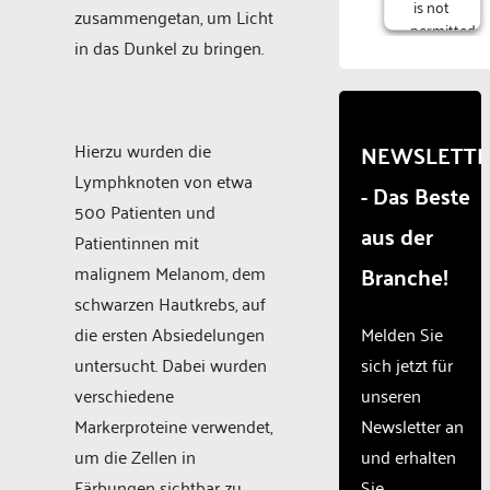
is not
zusammengetan, um Licht
permitted
in das Dunkel zu bringen.
to
load
due to
trackers
that
Hierzu wurden die
NEWSLETT
are
Lymphknoten von etwa
- Das Beste
not
500 Patienten und
disclosed
aus der
to the
Patientinnen mit
visitor.
Branche!
malignem Melanom, dem
The
schwarzen Hautkrebs, auf
website
owner
die ersten Absiedelungen
Melden Sie
needs
untersucht. Dabei wurden
sich jetzt für
to
verschiedene
unseren
setup
the
Markerproteine verwendet,
Newsletter an
site
um die Zellen in
und erhalten
with
Färbungen sichtbar zu
Sie
their