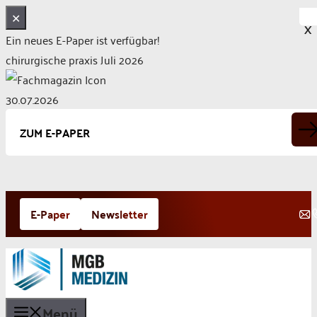
✕
X
Ein neues E-Paper ist verfügbar!
chirurgische praxis Juli 2026
30.07.2026
ZUM E-PAPER
Zum
E-Paper
Newsletter
Inhalt
springen
Menü