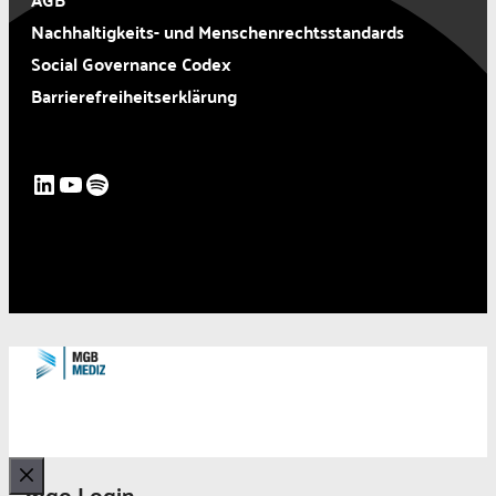
Nachhaltigkeits- und Menschenrechtsstandards
Social Governance Codex
Barrierefreiheitserklärung
LinkedIn
YouTube
Spotify
mgo Login