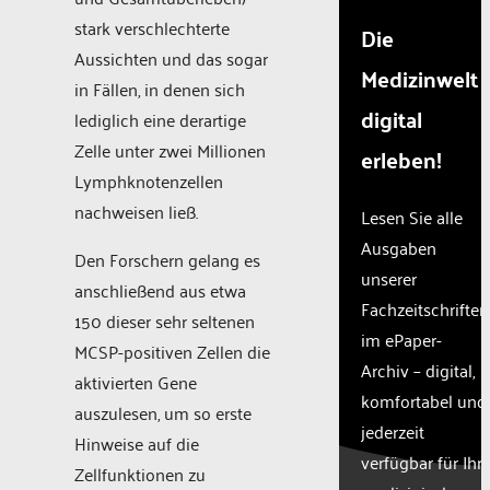
stark verschlechterte
Die
Aussichten und das sogar
Medizinwelt
in Fällen, in denen sich
digital
lediglich eine derartige
Zelle unter zwei Millionen
erleben!
Lymphknotenzellen
nachweisen ließ.
Lesen Sie alle
Ausgaben
Den Forschern gelang es
unserer
anschließend aus etwa
Fachzeitschriften
150 dieser sehr seltenen
im ePaper-
MCSP-positiven Zellen die
Archiv – digital,
aktivierten Gene
komfortabel und
auszulesen, um so erste
jederzeit
Hinweise auf die
verfügbar für Ihr
Zellfunktionen zu