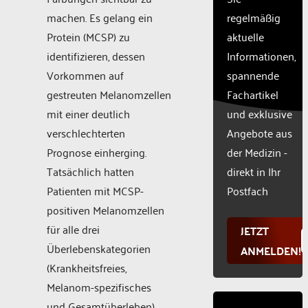
CMP
machen. Es gelang ein
regelmäßig
to add
Protein (MCSP) zu
aktuelle
this
identifizieren, dessen
Informationen,
content
to the
Vorkommen auf
spannende
list of
gestreuten Melanomzellen
Fachartikel
technologie
mit einer deutlich
und exklusive
used.
Powered
verschlechterten
Angebote aus
by
Prognose einherging.
der Medizin -
Usercentr
Tatsächlich hatten
direkt in Ihr
Consent
Manageme
Patienten mit MCSP-
Postfach
Platform
positiven Melanomzellen
für alle drei
JETZT
Überlebenskategorien
ANMELDEN!
(Krankheitsfreies,
Melanom-spezifisches
und Gesamtüberleben)