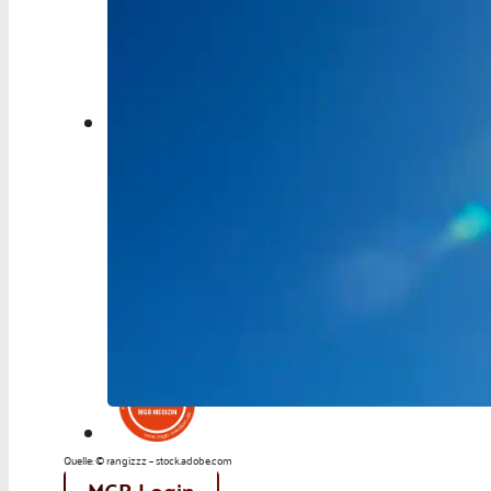
Berufspolitik
Personalia
Panorama
Service
Kongress
Literatur
Aus der Industrie
Videos
Podcast
Veranstaltungen
Zahlen | Daten | Fakten
Quelle: © rangizzz – stock.adobe.com
MGB Login