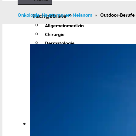
Fachgebiete
Onkologie
Hauttumoren
Melanom
»
Outdoor-Berufe 
»
»
Allgemeinmedizin
Chirurgie
Dermatologie
Diabetologie
Gynäkologie
Kardiologie
Neurologie und Psychiatrie
Onkologie
Ophthalmologie
Pädiatrie
Urologie
Aktuelles
Aktuelles