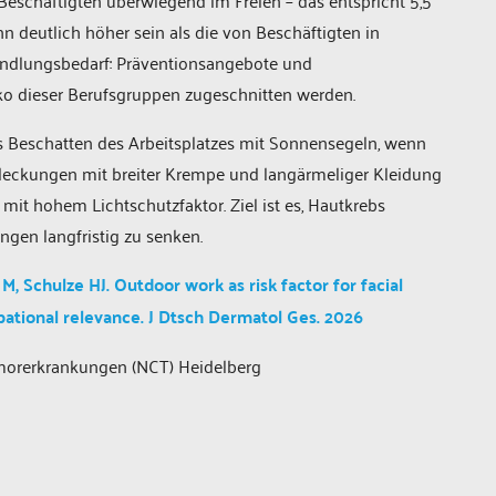
Beschäftigten überwiegend im Freien – das entspricht 5,5
n deutlich höher sein als die von Beschäftigten in
ndlungsbedarf: Präventionsangebote und
o dieser Berufsgruppen zugeschnitten werden.
Beschatten des Arbeitsplatzes mit Sonnensegeln, wenn
edeckungen mit breiter Krempe und langärmeliger Kleidung
t hohem Lichtschutzfaktor. Ziel ist es, Hautkrebs
ngen langfristig zu senken.
M, Schulze HJ. Outdoor work as risk factor for facial
ational relevance. J Dtsch Dermatol Ges. 2026
umorerkrankungen (NCT) Heidelberg