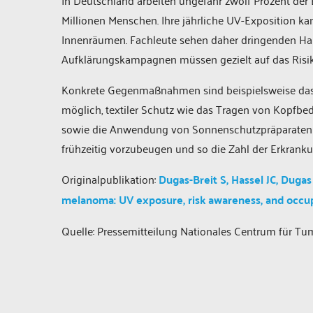
In Deutschland arbeiten ungefähr zwölf Prozent der 
Millionen Menschen. Ihre jährliche UV-Exposition kan
Innenräumen. Fachleute sehen daher dringenden Ha
Aufklärungskampagnen müssen gezielt auf das Risik
Konkrete Gegenmaßnahmen sind beispielsweise das 
möglich, textiler Schutz wie das Tragen von Kopfb
sowie die Anwendung von Sonnenschutzpräparaten mi
frühzeitig vorzubeugen und so die Zahl der Erkranku
Originalpublikation:
Dugas-Breit S, Hassel JC, Dugas 
melanoma: UV exposure, risk awareness, and occup
Quelle: Pressemitteilung Nationales Centrum für T