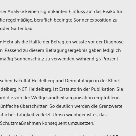
ser Analyse keinen signifikanten Einfluss auf das Risiko für
ie regelmäßige, beruflich bedingte Sonnenexposition zu
 oder Gartenbau.
: Mehr als die Hälfte der Befragten wusste vor der Diagnose
nn. Passend zu diesem Befragungsergebnis gaben lediglich
egelmäßig Sonnenschutz zu verwenden, während 56 Prozent
schen Fakultät Heidelberg und Dermatologin in der Klinik
elberg, NCT Heidelberg, ist Erstautorin der Publikation. Sie
, wird die von der Weltgesundheitsorganisation empfohlene
nffache überschritten. So deutlich werden die Grenzwerte
licher Tätigkeit verletzt. Umso wichtiger ist es, das
che Schutzmaßnahmen konsequent umzusetzen.“