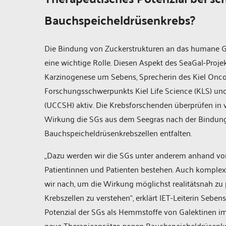
Bauchspeicheldrüsenkrebs?
Die Bindung von Zuckerstrukturen an das humane G
eine wichtige Rolle. Diesen Aspekt des SeaGal-Proje
Karzinogenese um Sebens, Sprecherin des Kiel On
Forschungsschwerpunkts Kiel Life Science (KLS) und
(UCCSH) aktiv. Die Krebsforschenden überprüfen i
Wirkung die SGs aus dem Seegras nach der Bindung 
Bauchspeicheldrüsenkrebszellen entfalten.
„Dazu werden wir die SGs unter anderem anhand von
Patientinnen und Patienten bestehen. Auch kompl
wir nach, um die Wirkung möglichst realitätsnah zu p
Krebszellen zu verstehen“, erklärt IET-Leiterin Sebe
Potenzial der SGs als Hemmstoffe von Galektinen im 
neue Therapieansätze gegen Bauchspeicheldrüsenkr