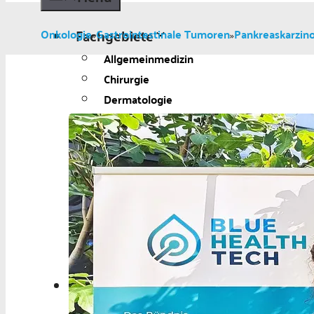
Fachgebiete
Onkologie
Gastrointestinale Tumoren
Pankreaskarzin
»
»
Allgemeinmedizin
Chirurgie
Dermatologie
Diabetologie
Gynäkologie
Kardiologie
Neurologie und Psychiatrie
Onkologie
Ophthalmologie
Pädiatrie
Urologie
Aktuelles
Aktuelles