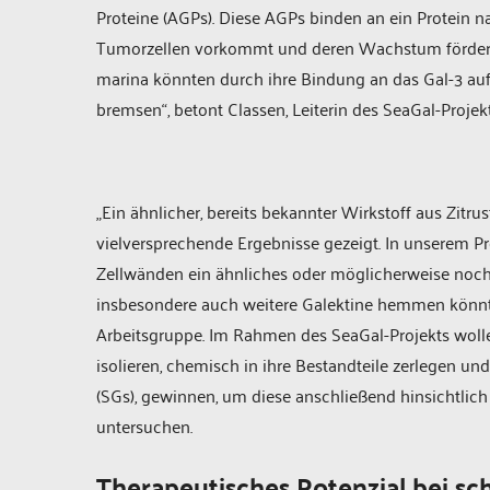
Proteine (AGPs). Diese AGPs binden an ein Protein na
Tumorzellen vorkommt und deren Wachstum fördert.
marina könnten durch ihre Bindung an das Gal-3 a
bremsen“, betont Classen, Leiterin des SeaGal-Projekt
„Ein ähnlicher, bereits bekannter Wirkstoff aus Zitru
vielversprechende Ergebnisse gezeigt. In unserem Pr
Zellwänden ein ähnliches oder möglicherweise no
insbesondere auch weitere Galektine hemmen könnten“
Arbeitsgruppe. Im Rahmen des SeaGal-Projekts woll
isolieren, chemisch in ihre Bestandteile zerlegen u
(SGs), gewinnen, um diese anschließend hinsichtlic
untersuchen.
Therapeutisches Potenzial bei s