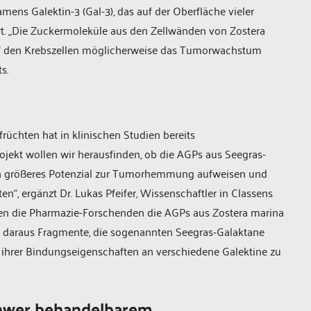
mens Galektin-3 (Gal-3), das auf der Oberfläche vieler
 „Die Zuckermoleküle aus den Zellwänden von Zostera
uf den Krebszellen möglicherweise das Tumorwachstum
s.
sfrüchten hat in klinischen Studien bereits
ojekt wollen wir herausfinden, ob die AGPs aus Seegras-
ch größeres Potenzial zur Tumorhemmung aufweisen und
, ergänzt Dr. Lukas Pfeifer, Wissenschaftler in Classens
en die Pharmazie-Forschenden die AGPs aus Zostera marina
nd daraus Fragmente, die sogenannten Seegras-Galaktane
h ihrer Bindungseigenschaften an verschiedene Galektine zu
chwer behandelbarem