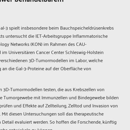
al-3 spielt insbesondere beim Bauchspeicheldrüsenkrebs
kts untersucht die IET-Arbeitsgruppe Inflammatorische
cology Networks (KON) im Rahmen des CAU-
 im Universitären Cancer Center Schleswig-Holstein
n verschiedenen 3D-Tumormodellen im Labor, welche
an die Gal-3-Proteine auf der Oberfläche von
 3D-Tumormodellen testen, die aus Krebszellen von
exe Tumorgewebe mit Immunzellen und Bindegewebe bilden
rüfen und Effekte auf Zellteilung, Zelltod und Invasion von
ns. Mit diesen Untersuchungen soll das therapeutische
Detail evaluiert werden. So hoffen die Forschende, künftig
ebs entwickeln zu können.