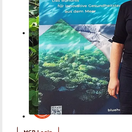
Berufspolitik
Personalia
Panorama
Service
Kongress
Literatur
Aus der Industrie
Videos
Podcast
Veranstaltungen
Zahlen | Daten | Fakten
MGB Login