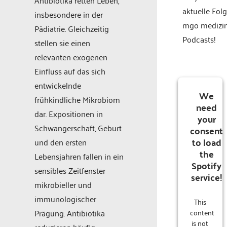
Antibiotika retten Leben,
aktuelle Fol
insbesondere in der
mgo medizi
Pädiatrie. Gleichzeitig
Podcasts!
stellen sie einen
relevanten exogenen
Einfluss auf das sich
entwickelnde
We
frühkindliche Mikrobiom
need
dar. Expositionen in
your
Schwangerschaft, Geburt
consent
to load
und den ersten
the
Lebensjahren fallen in ein
Spotify
sensibles Zeitfenster
service!
mikrobieller und
immunologischer
This
content
Prägung. Antibiotika
is not