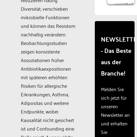
reduzieren häufig
permitted
Diversität, verschieben
to
load
mikrobielle Funktionen
due to
und können das Resistom
trackers
nachhaltig verändern.
that
NEWSLETT
are
Beobachtungsstudien
- Das Beste
not
zeigen konsistente
disclosed
Assoziationen früher
aus der
to the
visitor.
Antibiotikaexpositionen
Branche!
The
mit späteren erhöhten
website
Risiken für allergische
owner
Melden Sie
needs
Erkrankungen, Asthma,
sich jetzt für
to
Adipositas und weitere
unseren
setup
Endpunkte, wobei
the
Newsletter an
site
Kausalität nicht gesichert
und erhalten
with
ist und Confounding eine
Sie
their