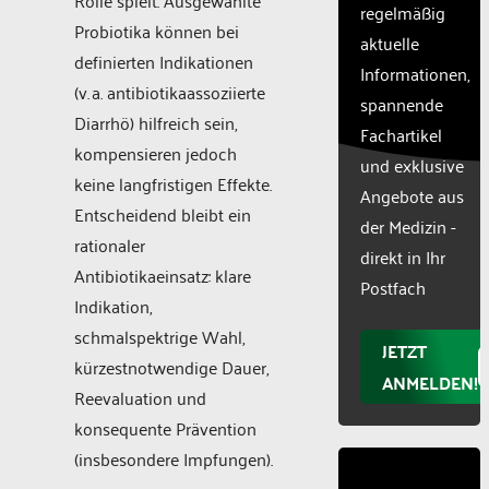
Rolle spielt. Ausgewählte
CMP
regelmäßig
to add
Probiotika können bei
aktuelle
this
definierten Indikationen
Informationen,
content
(v. a. antibiotikaassoziierte
to the
spannende
list of
Diarrhö) hilfreich sein,
Fachartikel
technologie
kompensieren jedoch
und exklusive
used.
keine langfristigen Effekte.
Powered
Angebote aus
Entscheidend bleibt ein
by
der Medizin -
Usercentr
rationaler
direkt in Ihr
Consent
Antibiotikaeinsatz: klare
Manageme
Postfach
Indikation,
Platform
schmalspektrige Wahl,
JETZT
kürzestnotwendige Dauer,
ANMELDEN!
Reevaluation und
konsequente Prävention
(insbesondere Impfungen).