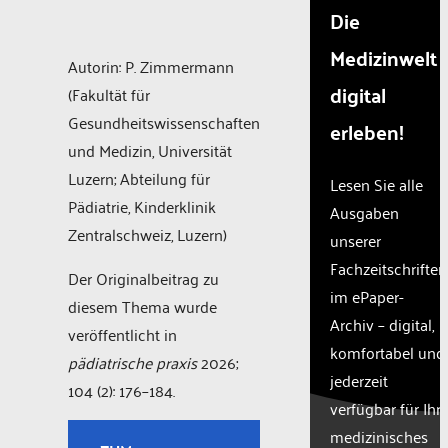
Die
Medizinwelt
Autorin: P. Zimmermann
digital
(Fakultät für
Gesundheitswissenschaften
erleben!
und Medizin, Universität
Luzern; Abteilung für
Lesen Sie alle
Pädiatrie, Kinderklinik
Ausgaben
Zentralschweiz, Luzern)
unserer
Fachzeitschriften
Der Originalbeitrag zu
im ePaper-
diesem Thema wurde
Archiv – digital,
veröffentlicht in
komfortabel und
pädiatrische praxis
2026;
jederzeit
104 (2): 176–184.
verfügbar für Ihr
medizinisches