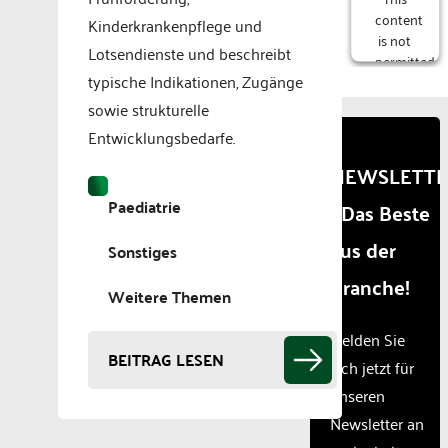
content
Kinderkrankenpflege und
is not
Lotsendienste und beschreibt
permitted
typische Indikationen, Zugänge
to
load
sowie strukturelle
due to
Entwicklungsbedarfe.
trackers
that
NEWSLETT
are
Paediatrie
- Das Beste
not
disclosed
aus der
to the
Sonstiges
visitor.
Branche!
The
Weitere Themen
website
owner
Melden Sie
needs
BEITRAG LESEN
sich jetzt für
to
unseren
setup
the
Newsletter an
site