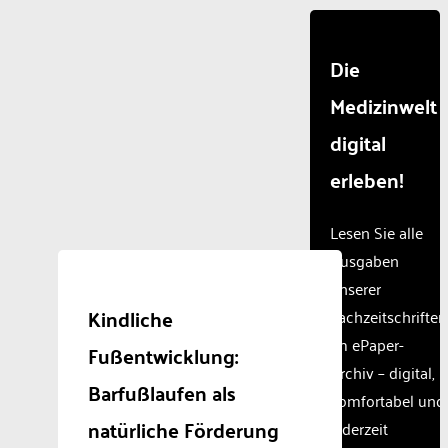
Die
Medizinwelt
digital
erleben!
Lesen Sie alle
Ausgaben
unserer
Kindliche
Fachzeitschriften
im ePaper-
Fußentwicklung:
Archiv – digital,
Barfußlaufen als
komfortabel und
natürliche Förderung
jederzeit