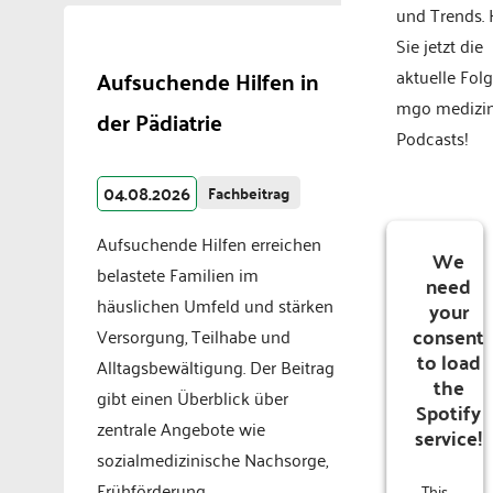
und Trends.
Sie jetzt die
Aufsuchende Hilfen in
aktuelle Fol
mgo medizi
der Pädiatrie
Podcasts!
04.08.2026
Fachbeitrag
Aufsuchende Hilfen erreichen
We
belastete Familien im
need
häuslichen Umfeld und stärken
your
consent
Versorgung, Teilhabe und
to load
Alltagsbewältigung. Der Beitrag
the
gibt einen Überblick über
Spotify
zentrale Angebote wie
service!
sozialmedizinische Nachsorge,
Frühförderung,
This