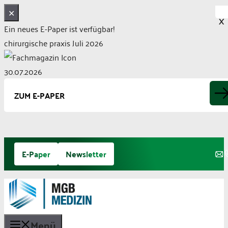
✕
X
Ein neues E-Paper ist verfügbar!
chirurgische praxis Juli 2026
30.07.2026
ZUM E-PAPER
Zum
E-Paper
Newsletter
Inhalt
springen
Menü