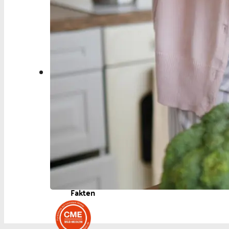
Aktuelles
Berufspolitik
Personalia
Panorama
Service
Kongress
Literatur
Aus der Industrie
Videos
Podcast
Veranstaltungen
Zahlen | Daten |
Fakten