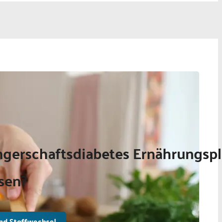
gerschaftsdiabetes Ernährungspl
sen?
nd Stoffwechsel