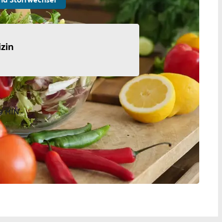
zin
9 MIN