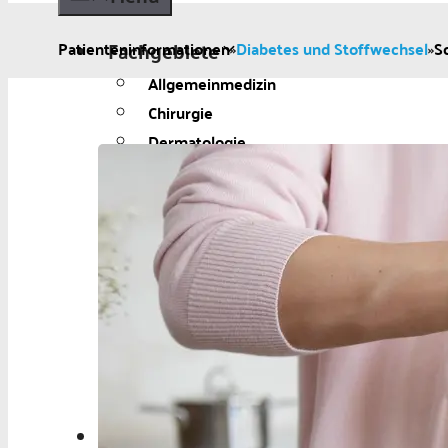
Fachgebiete
Patienteninformationen
»
Diabetes und Stoffwechsel
»
S
Allgemeinmedizin
Chirurgie
Dermatologie
Diabetologie
Gynäkologie
Kardiologie
Neurologie und
Psychiatrie
Onkologie
Ophthalmologie
Pädiatrie
Urologie
Aktuelles