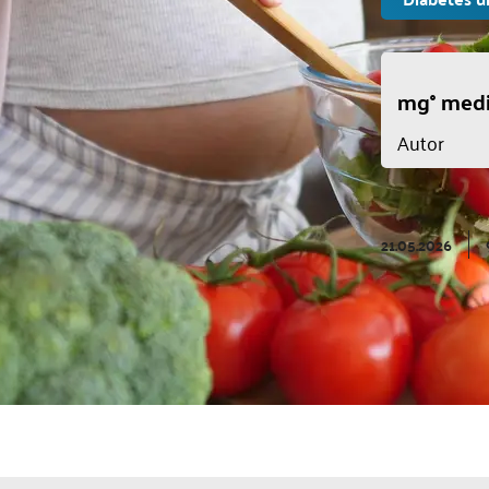
mg° medi
Autor
21.05.2026