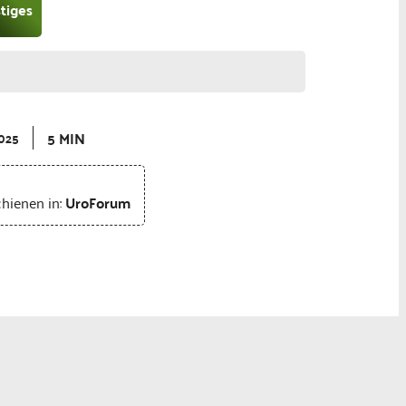
tiges
5 MIN
2025
chienen in:
UroForum