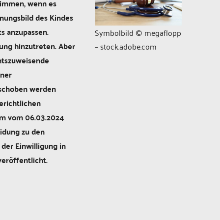
timmen, wenn es
inungsbild des Kindes
ts anzupassen.
Symbolbild © megaflopp
ung hinzutreten. Aber
– stock.adobe.com
chtszuweisende
iner
eschoben werden
erichtlichen
im vom 06.03.2024
eidung zu den
er Einwilligung in
eröffentlicht.