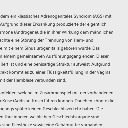
bei dem ein klassisches Adrenogenitales Syndrom (AGS) mit
Aufgrund dieser Erkrankung produzierte der eigentlich
hormone (Androgene), die in ihrer Wirkung dem männlichen
achte eine Störung der Trennung von Harn- und
e mit ­einem ­Sinus urogenitalis ­geboren wurde. Das
na in einem gemeinsamen Ausführungsgang enden. Dieser
rößert ist und eine penisartige Struktur aufweist. Aufgrund
akt kommt es zu einer Flüssigkeitsfüllung in der Vagina
mit der Harnblase verbunden sind.
sinfekten, welche im Zusammenspiel mit der vor­handenen
n Krise (Addison-Krise) führen können. Daneben könnte die
ingangs später keinen Geschlechtsverkehr haben. Die
n. Ihre inneren weiblichen Geschlechtsorgane sind
s sind Eierstöcke sowie eine Gebärmutter vorhanden.