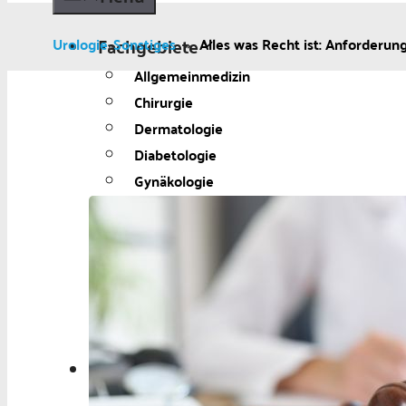
Fachgebiete
Urologie
Sonstiges
»
Alles was Recht ist: Anforderu
»
Allgemeinmedizin
Chirurgie
Dermatologie
Diabetologie
Gynäkologie
Kardiologie
Neurologie und Psychiatrie
Onkologie
Ophthalmologie
Pädiatrie
Urologie
Aktuelles
Aktuelles