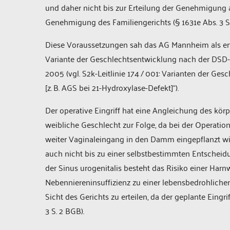
und daher nicht bis zur Erteilung der Genehmigung 
Genehmigung des Familiengerichts (§ 1631e Abs. 3 S.
Diese Voraussetzungen sah das AG Mannheim als erfül
Variante der Geschlechtsentwicklung nach der DSD
2005 (vgl. S2k-Leitlinie 174 / 001: Varianten der Ges
[z. B. AGS bei 21-Hydroxylase-Defekt]“).
Der operative Eingriff hat eine Angleichung des kör
weibliche Geschlecht zur Folge, da bei der Operatio
weiter Vaginaleingang in den Damm eingepflanzt wir
auch nicht bis zu einer selbstbestimmten Entschei
der Sinus urogenitalis besteht das Risiko einer Har
Nebenniereninsuffizienz zu einer lebensbedrohliche
Sicht des Gerichts zu erteilen, da der geplante Eing
3 S. 2 BGB).