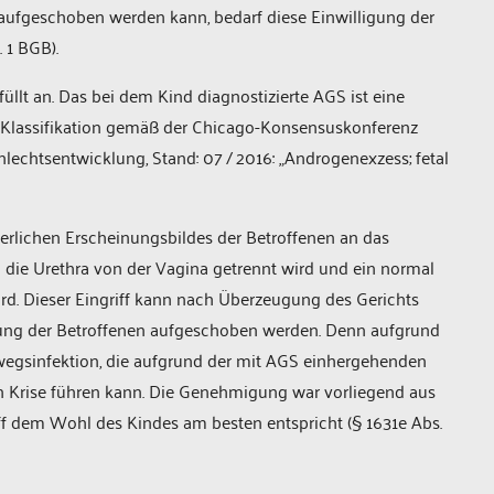
aufgeschoben werden kann, bedarf diese Einwilligung der
 1 BGB).
lt an. Das bei dem Kind diagnostizierte AGS ist eine
-Klassifikation gemäß der Chicago-Konsensuskonferenz
chlechtsentwicklung, Stand: 07 / 2016: „Androgenexzess; fetal
perlichen Erscheinungsbildes der Betroffenen an das
n die Urethra von der Vagina getrennt wird und ein normal
d. Dieser Eingriff kann nach Überzeugung des Gerichts
dung der Betroffenen aufgeschoben werden. Denn aufgrund
nwegsinfektion, die aufgrund der mit AGS einhergehenden
n Krise führen kann. Die Genehmigung war vorliegend aus
riff dem Wohl des Kindes am besten entspricht (§ 1631e Abs.