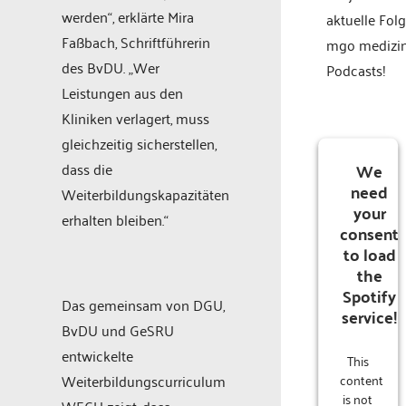
werden“, erklärte Mira
aktuelle Fol
Faßbach, Schriftführerin
mgo medizi
des BvDU. „Wer
Podcasts!
Leistungen aus den
Kliniken verlagert, muss
gleichzeitig sicherstellen,
We
dass die
need
Weiterbildungskapazitäten
your
erhalten bleiben.“
consent
to load
the
Spotify
Das gemeinsam von DGU,
service!
BvDU und GeSRU
entwickelte
This
content
Weiterbildungscurriculum
is not
WECU zeigt, dass