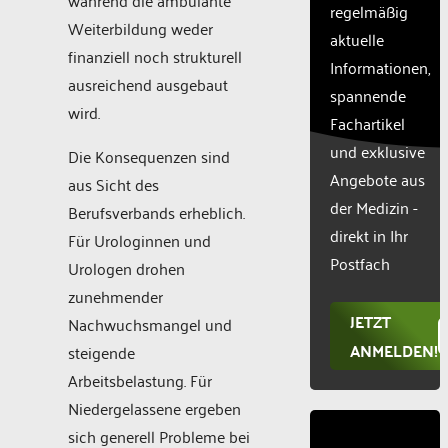
CMP
regelmäßig
to add
Weiterbildung weder
aktuelle
this
finanziell noch strukturell
Informationen,
content
ausreichend ausgebaut
to the
spannende
list of
wird.
Fachartikel
technologie
und exklusive
used.
Die Konsequenzen sind
Powered
Angebote aus
aus Sicht des
by
der Medizin -
Berufsverbands erheblich.
Usercentr
direkt in Ihr
Für Urologinnen und
Consent
Manageme
Postfach
Urologen drohen
Platform
zunehmender
JETZT
Nachwuchsmangel und
ANMELDEN!
steigende
Arbeitsbelastung. Für
Niedergelassene ergeben
sich generell Probleme bei