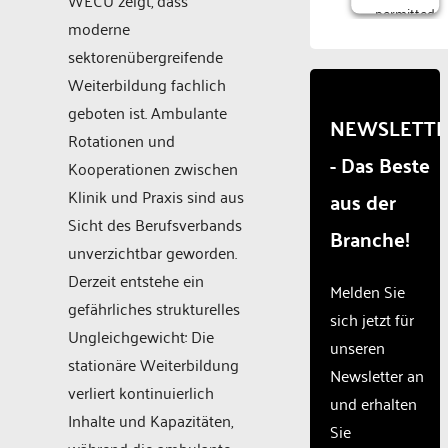
permitted
moderne
to
load
sektorenübergreifende
due to
Weiterbildung fachlich
trackers
geboten ist. Ambulante
that
NEWSLETT
are
Rotationen und
- Das Beste
not
Kooperationen zwischen
disclosed
Klinik und Praxis sind aus
aus der
to the
visitor.
Sicht des Berufsverbands
Branche!
The
unverzichtbar geworden.
website
Derzeit entstehe ein
owner
Melden Sie
needs
gefährliches strukturelles
sich jetzt für
to
Ungleichgewicht: Die
unseren
setup
stationäre Weiterbildung
the
Newsletter an
site
verliert kontinuierlich
und erhalten
with
Inhalte und Kapazitäten,
Sie
their
während die ambulante