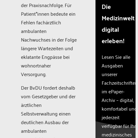
der Praxisnachfolge. Für
Die
Patient*innen bedeute ein
Medizinwelt
Fehlen fachärztlich
digital
ambulanten
erleben!
Nachwuchses in der Folge
längere Wartezeiten und
eklatante Engpässe bei
Lesen Sie alle
wohnortnaher
Ausgaben
Versorgung.
unserer
Fachzeitschriften
Der BvDU fordert deshalb
im ePaper-
vom Gesetzgeber und der
Archiv – digital,
ärztlichen
komfortabel und
Selbstverwaltung einen
jederzeit
deutlichen Ausbau der
verfügbar für Ihr
ambulanten
medizinisches