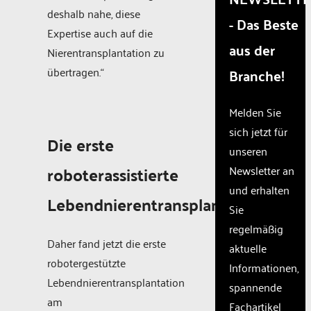
are
deshalb nahe, diese
- Das Beste
not
Expertise auch auf die
disclosed
aus der
to the
Nierentransplantation zu
visitor.
übertragen.“
Branche!
The
website
owner
Melden Sie
needs
sich jetzt für
to
Die erste
unseren
setup
the
roboterassistierte
Newsletter an
site
und erhalten
with
Lebendnierentransplantation
Sie
their
CMP
regelmäßig
to add
Daher fand jetzt die erste
aktuelle
this
robotergestützte
Informationen,
content
Lebendnierentransplantation
to the
spannende
list of
am
Fachartikel