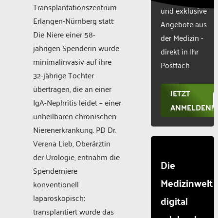
technologie
Transplantationszentrum
und exklusive
used.
Erlangen-Nürnberg statt:
Powered
Angebote aus
by
Die Niere einer 58-
der Medizin -
Usercentr
jährigen Spenderin wurde
direkt in Ihr
Consent
minimalinvasiv auf ihre
Manageme
Postfach
Platform
32-jährige Tochter
übertragen, die an einer
JETZT
IgA-Nephritis leidet – einer
ANMELDEN!
unheilbaren chronischen
Nierenerkrankung. PD Dr.
Verena Lieb, Oberärztin
der Urologie, entnahm die
Die
Spenderniere
Medizinwelt
konventionell
laparoskopisch;
digital
transplantiert wurde das