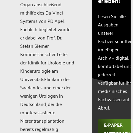
erleben!
Organ anschließend
mithilfe des Da-Vinci-
Lesen Sie alle
Systems von PD Apel.
Ausgaben
Fachlich begleitet wurde
unserer
er dabei von Prof. Dr.
Fachzeitschriften
Stefan Siemer,
im ePaper-
Kommissarischer Leiter
Archiv – digital,
der Klinik für Urologie und
komfortabel und
Kinderurologie am
jederzeit
Universitätsklinikum des
verfügbar für Ihr
Saarlandes und einer der
medizinisches
wenigen Urologen in
Fachwissen auf
Deutschland, der die
Abruf.
roboterassistierte
Nierentransplantation
E-PAPER
bereits regelmäßig