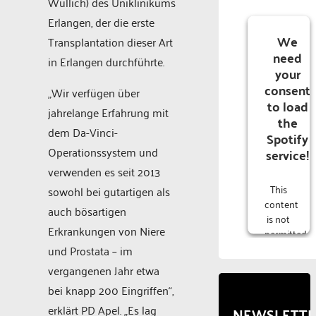
Wullich) des Uniklinikums
Erlangen, der die erste
We
Transplantation dieser Art
need
in Erlangen durchführte.
your
consent
„Wir verfügen über
to load
jahrelange Erfahrung mit
the
dem Da-Vinci-
Spotify
Operationssystem und
service!
verwenden es seit 2013
This
sowohl bei gutartigen als
content
auch bösartigen
is not
Erkrankungen von Niere
permitted
to
und Prostata – im
load
vergangenen Jahr etwa
due to
bei knapp 200 Eingriffen“,
trackers
that
erklärt PD Apel. „Es lag
NEWSLETT