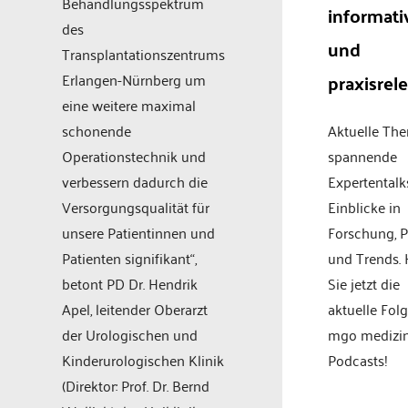
Behandlungsspektrum
informati
des
und
Transplantationszentrums
praxisrel
Erlangen-Nürnberg um
eine weitere maximal
schonende
Aktuelle Th
Operationstechnik und
spannende
verbessern dadurch die
Expertentalk
Versorgungsqualität für
Einblicke in
unsere Patientinnen und
Forschung, P
Patienten signifikant“,
und Trends.
betont PD Dr. Hendrik
Sie jetzt die
Apel, leitender Oberarzt
aktuelle Fol
der Urologischen und
mgo medizi
Kinderurologischen Klinik
Podcasts!
(Direktor: Prof. Dr. Bernd