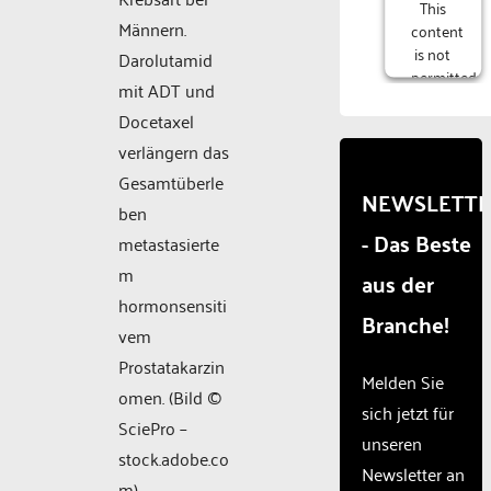
This
Männern.
content
is not
Darolutamid
permitted
mit ADT und
to
Docetaxel
load
due to
verlängern das
trackers
Gesamtüberle
that
NEWSLETT
ben
are
- Das Beste
not
metastasierte
disclosed
m
aus der
to the
hormonsensiti
visitor.
Branche!
The
vem
website
Prostatakarzin
owner
Melden Sie
omen. (Bild ©
needs
sich jetzt für
to
SciePro –
unseren
setup
stock.adobe.co
the
Newsletter an
m)
site