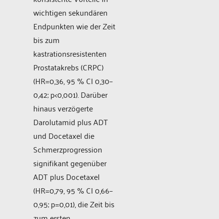
wichtigen sekundären
Endpunkten wie der Zeit
bis zum
kastrationsresistenten
Prostatakrebs (CRPC)
(HR=0,36, 95 % CI 0,30–
0,42; p<0,001). Darüber
hinaus verzögerte
Darolutamid plus ADT
und Docetaxel die
Schmerzprogression
signifikant gegenüber
ADT plus Docetaxel
(HR=0,79, 95 % CI 0,66–
0,95; p=0,01), die Zeit bis
zum ersten