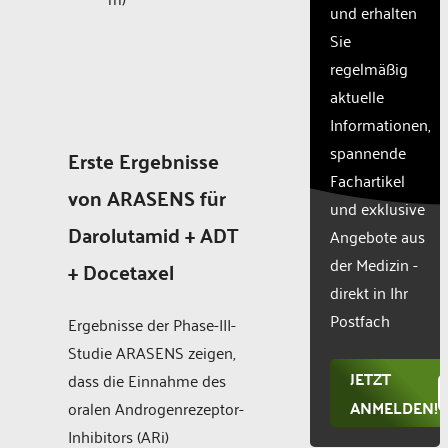
und erhalten
with
Sie
their
CMP
regelmäßig
to add
aktuelle
this
Informationen,
content
to the
spannende
Erste Ergebnisse
list of
Fachartikel
technologie
von ARASENS für
und exklusive
used.
Darolutamid + ADT
Powered
Angebote aus
by
der Medizin -
+ Docetaxel
Usercentr
direkt in Ihr
Consent
Manageme
Postfach
Ergebnisse der Phase-III-
Platform
Studie ARASENS zeigen,
JETZT
dass die Einnahme des
ANMELDEN!
oralen Androgenrezeptor-
Inhibitors (ARi)