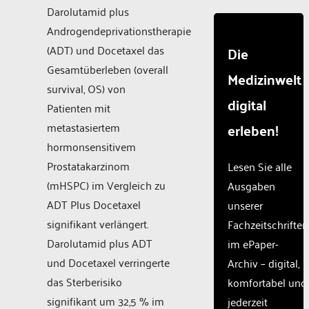
Darolutamid plus
Androgendeprivationstherapie
(ADT) und Docetaxel das
Die
Gesamtüberleben (overall
Medizinwelt
survival, OS) von
digital
Patienten mit
erleben!
metastasiertem
hormonsensitivem
Prostatakarzinom
Lesen Sie alle
(mHSPC) im Vergleich zu
Ausgaben
ADT Plus Docetaxel
unserer
signifikant verlängert.
Fachzeitschriften
Darolutamid plus ADT
im ePaper-
und Docetaxel verringerte
Archiv – digital,
das Sterberisiko
komfortabel und
signifikant um 32,5 % im
jederzeit