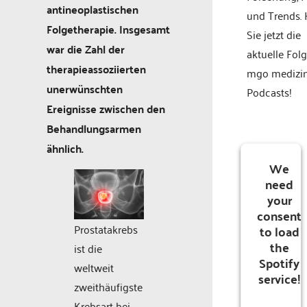
antineoplastischen
und Trends.
Folgetherapie. Insgesamt
Sie jetzt die
war die Zahl der
aktuelle Fol
therapieassoziierten
mgo medizi
unerwünschten
Podcasts!
Ereignisse zwischen den
Behandlungsarmen
ähnlich.
We
need
your
consent
to load
Prostatakrebs
the
ist die
Spotify
weltweit
service!
zweithäufigste
Krebsart bei