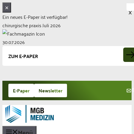
✕
X
Ein neues E-Paper ist verfügbar!
chirurgische praxis Juli 2026
30.07.2026
ZUM E-PAPER
Zum
E-Paper
Newsletter
Inhalt
springen
Menü