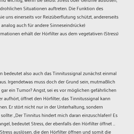
edrohlichen Situationen auftreten. Die Funktion des
 sie uns einerseits vor Reizüberflutung schützt, andererseits
t analog auch für andere Sinneseindrücke)
ionen erhält der Hörfilter aus dem vegetativen (Stress)
bedeutet also auch das Tinnitussignal zunächst einmal
t, aus. Irgendetwas muss doch der Grund sein, mutmaßlich
 gar ein Tumor? Angst, sei es vor möglichen gefährlichen
r aufhört, öffnet den Hörfilter, das Tinnitussignal kann
. Er stört nicht nur in der Unterhaltung, sondern
ollte: „Der Tinnitus hindert mich daran einzuschlafen! Es
ngel, bedeutet Stress, der ebenfalls den Hörfilter öffnet …
Stress auslösen, die den Hörfilter öffnen und somit die