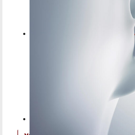
Berufspolitik
Personalia
Panorama
Service
Kongress
Literatur
Aus der Industrie
Videos
Podcast
Veranstaltungen
Zahlen | Daten | Fakten
MGB Login