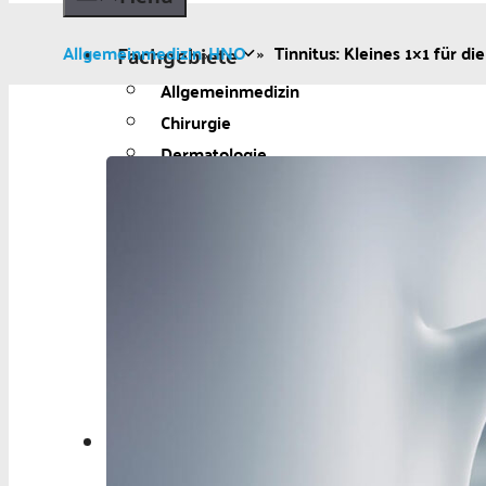
Fachgebiete
Allgemeinmedizin
HNO
»
Tinnitus: Kleines 1×1 für di
»
Allgemeinmedizin
Chirurgie
Dermatologie
Diabetologie
Gynäkologie
Kardiologie
Neurologie und Psychiatrie
Onkologie
Ophthalmologie
Pädiatrie
Urologie
Aktuelles
Aktuelles