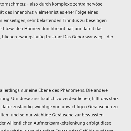
antomschmerz – also durch komplexe zentralnervöse
 des Innenohrs; vielmehr ist es eher Folge eines
n einseitigen, sehr belastenden Tinnitus zu beseitigen,
rt bzw. den Hörnerv durchtrennt hat, um damit das
, blieben zwangsläufig frustran: Das Gehör war weg – der
 allerdings nur eine Ebene des Phänomens. Die andere,
ng. Um diese anschaulich zu verdeutlichen, hilft das stark
ist dafür zuständig, wichtige von unwichtigen Geräuschen zu
ufiltern und so nur wichtige Geräusche zur bewussten
r willentlichen Aufmerksamkeitslenkung erfolgt diese
 wichtig, wenn sie selbst Stress oder Gefühle auslösen,