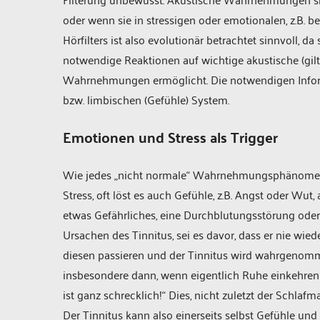
oder wenn sie in stressigen oder emotionalen, z.B. b
Hörfilters ist also evolutionär betrachtet sinnvoll, da
notwendige Reaktionen auf wichtige akustische (gil
Wahrnehmungen ermöglicht. Die notwendigen Informat
bzw. limbischen (Gefühle) System.
Emotionen und Stress als Trigger
Wie jedes „nicht normale“ Wahrnehmungs­phänomen 
Stress, oft löst es auch Gefühle, z.B. Angst oder Wu
etwas Gefährliches, eine Durchblutungsstörung oder
Ursachen des Tinnitus, sei es davor, dass er nie wiede
diesen passieren und der Tinnitus wird wahrgenommen
insbesondere dann, wenn eigentlich Ruhe einkehren s
ist ganz schrecklich!“ Dies, nicht zuletzt der Schlafma
Der Tinnitus kann also einerseits selbst Gefühle und 