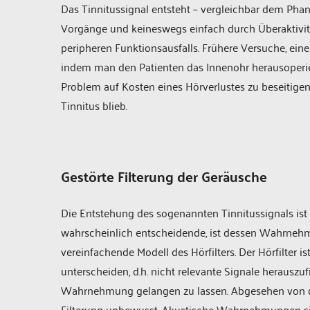
Das Tinnitussignal entsteht – vergleichbar dem Ph
Vorgänge und keineswegs einfach durch Überaktivität
peripheren Funktionsausfalls. Frühere Versuche, eine
indem man den Patienten das Innenohr herausoperie
Problem auf Kosten eines Hörverlustes zu beseitigen
Tinnitus blieb.
Gestörte Filterung der Geräusche
Die Entstehung des sogenannten Tinnitussignals ist
wahrscheinlich entscheidende, ist dessen Wahrnehmu
vereinfachende Modell des Hörfilters. Der Hörfilter 
unterscheiden, d.h. nicht relevante Signale herausz
Wahrnehmung gelangen zu lassen. Abgesehen von de
Filterung unbewusst. Akustische Wahrnehmungen sind