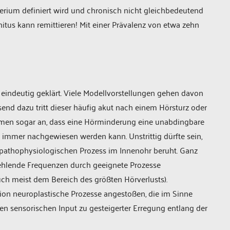
iterium definiert wird und chronisch nicht gleichbedeutend
nitus kann remittieren! Mit einer Prävalenz von etwa zehn
t eindeutig geklärt. Viele Modellvorstellungen gehen davon
send dazu tritt dieser häufig akut nach einem Hörsturz oder
men sogar an, dass eine Hörminderung eine unabdingbare
ht immer nachgewiesen werden kann. Unstrittig dürfte sein,
 pathophysiologischen Prozess im Innenohr beruht. Ganz
fehlende Frequenzen durch geeignete Prozesse
uch meist dem Bereich des größten Hörverlusts).
tion neuroplastische Prozesse angestoßen, die im Sinne
en sensorischen Input zu gesteigerter Erregung entlang der