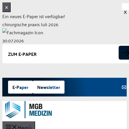
✕
X
Ein neues E-Paper ist verfügbar!
chirurgische praxis Juli 2026
30.07.2026
ZUM E-PAPER
Zum
E-Paper
Newsletter
Inhalt
springen
Menü