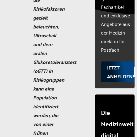
list of
Fachartikel
Risikofaktoren
technologie
und exklusive
used.
gezielt
Powered
Angebote aus
beleuchten,
by
der Medizin -
Ultraschall
Usercentr
direkt in Ihr
Consent
und dem
Manageme
Postfach
oralen
Platform
Glukosetoleranztest
JETZT
(oGTT) in
ANMELDEN!
Risikogruppen
kann eine
Population
identifiziert
Die
werden, die
Medizinwelt
von einer
frühen
digital