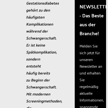
Gestationsdiabetes
that
NEWSLETT
are
gehört zu den
- Das Beste
not
häufigsten
disclosed
aus der
Komplikationen
to the
visitor.
während der
Branche!
The
Schwangerschaft.
website
owner
Er ist keine
Melden Sie
needs
Spätkomplikation,
sich jetzt für
to
sondern
unseren
setup
the
entsteht
Newsletter an
site
häufig bereits
und erhalten
with
Sie
zu Beginn der
their
CMP
regelmäßig
Schwangerschaft.
to add
aktuelle
Mit modernen
this
Informationen,
content
Screeningmethoden,
to the
spannende
die