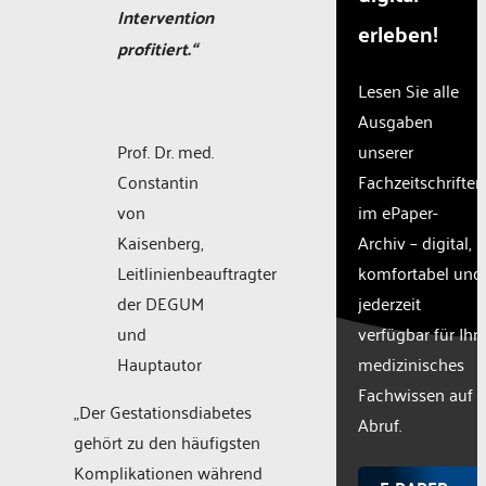
Intervention
erleben!
profitiert.“
Lesen Sie alle
Ausgaben
Prof. Dr. med.
unserer
Constantin
Fachzeitschriften
von
im ePaper-
Kaisenberg,
Archiv – digital,
Leitlinienbeauftragter
komfortabel und
der DEGUM
jederzeit
und
verfügbar für Ihr
Hauptautor
medizinisches
Fachwissen auf
„Der Gestationsdiabetes
Abruf.
gehört zu den häufigsten
Komplikationen während