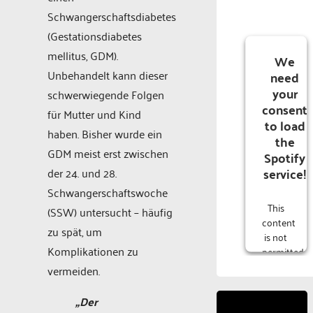
Schwangerschaftsdiabetes
(Gestationsdiabetes
mellitus, GDM).
We
Unbehandelt kann dieser
need
your
schwerwiegende Folgen
consent
für Mutter und Kind
to load
haben. Bisher wurde ein
the
GDM meist erst zwischen
Spotify
service!
der 24. und 28.
Schwangerschaftswoche
This
(SSW) untersucht – häufig
content
zu spät, um
is not
Komplikationen zu
permitted
to
vermeiden.
load
due to
„Der
trackers