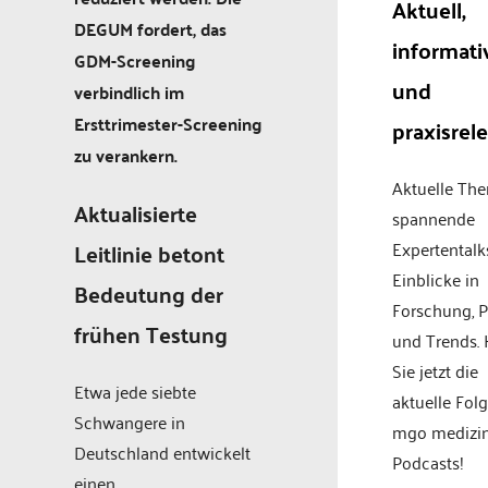
Aktuell,
DEGUM fordert, das
informati
GDM-Screening
und
verbindlich im
Ersttrimester-Screening
praxisrel
zu verankern.
Aktuelle Th
Aktualisierte
spannende
Leitlinie betont
Expertentalk
Einblicke in
Bedeutung der
Forschung, P
frühen Testung
und Trends.
Sie jetzt die
Etwa jede siebte
aktuelle Fol
Schwangere in
mgo medizi
Deutschland entwickelt
Podcasts!
einen