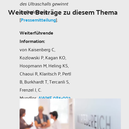
des Ultraschalls gewinnt
Weitere Beiträge zu diesem Thema
an Bedeutung
[
Pressemitteilung
].
Weiterführende
Information:
von Kaisenberg C,
Kozlowski P, Kagan KO,
Hoopmann M, Heling KS,
Chaoui R, Klaritsch P, Pertl
B, Burkhardt T, Tercanli S,
Frenzel J, C.
Mundlos.
AWMF 085-002
S2e LL Ersttrimester
Diagnostik und Therapie
@ 11-