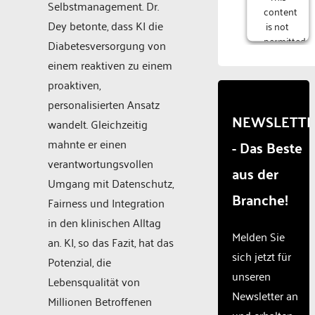
Selbstmanagement. Dr.
content
Dey betonte, dass KI die
is not
permitted
Diabetesversorgung von
to
einem reaktiven zu einem
load
proaktiven,
due to
trackers
personalisierten Ansatz
that
NEWSLETT
wandelt. Gleichzeitig
are
mahnte er einen
- Das Beste
not
disclosed
verantwortungsvollen
aus der
to the
Umgang mit Datenschutz,
visitor.
Branche!
Fairness und Integration
The
website
in den klinischen Alltag
owner
Melden Sie
an. KI, so das Fazit, hat das
needs
sich jetzt für
Potenzial, die
to
unseren
setup
Lebensqualität von
the
Newsletter an
Millionen Betroffenen
site
und erhalten