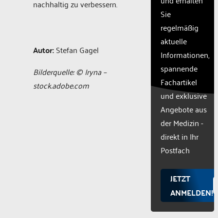
nachhaltig zu verbessern.
with
Sie
their
CMP
regelmäßig
to add
aktuelle
this
Autor:
Stefan Gagel
Informationen,
content
to the
spannende
Bilderquelle: © Iryna –
list of
Fachartikel
stock.adobe.com
technologie
und exklusive
used.
Powered
Angebote aus
by
der Medizin -
Usercentr
direkt in Ihr
Consent
Manageme
Postfach
Platform
JETZT
ANMELDEN!