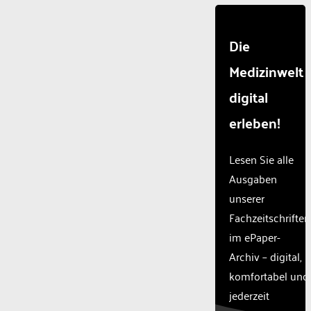
Die
Medizinwelt
digital
erleben!
Lesen Sie alle
Ausgaben
unserer
Fachzeitschriften
im ePaper-
Archiv – digital,
komfortabel und
jederzeit