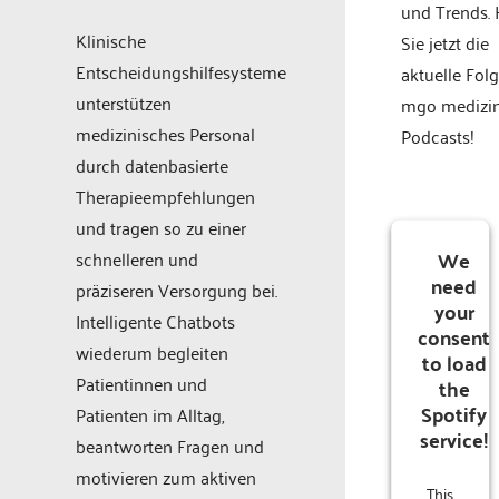
und Trends.
Klinische
Sie jetzt die
Entscheidungshilfesysteme
aktuelle Fol
unterstützen
mgo medizi
medizinisches Personal
Podcasts!
durch datenbasierte
Therapieempfehlungen
und tragen so zu einer
We
schnelleren und
need
präziseren Versorgung bei.
your
Intelligente Chatbots
consent
wiederum begleiten
to load
Patientinnen und
the
Spotify
Patienten im Alltag,
service!
beantworten Fragen und
motivieren zum aktiven
This