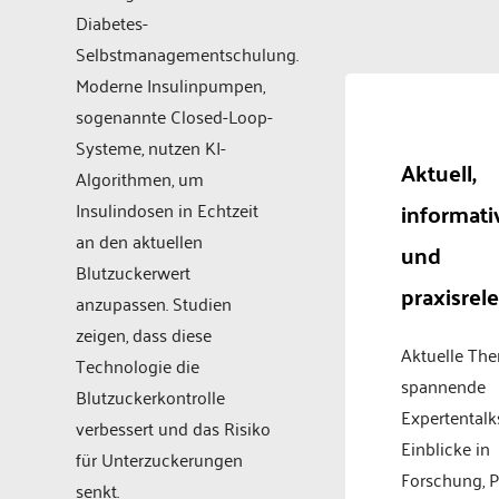
Diabetes-
Selbstmanagementschulung.
Moderne Insulinpumpen,
sogenannte Closed-Loop-
Systeme, nutzen KI-
Aktuell,
Algorithmen, um
informati
Insulindosen in Echtzeit
an den aktuellen
und
Blutzuckerwert
praxisrel
anzupassen. Studien
zeigen, dass diese
Aktuelle Th
Technologie die
spannende
Blutzuckerkontrolle
Expertentalk
verbessert und das Risiko
Einblicke in
für Unterzuckerungen
Forschung, P
senkt.