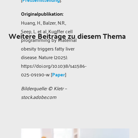
Originalpublikation:
Huang, H., Balzer, N.R.,
Seep, L. et al. Kupffer cell
Weitere Beiträge zu diesem Thema
programming by maternal
obesity triggers fatty liver
disease. Nature (2025).
https://doi.org/10.1038/s41586-
025-09190-w [
Paper
]
Bilderquelle: © Kletr –
stock.adobe.com