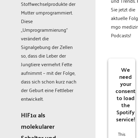
und Trends.
Stoffwechselprodukte der
Sie jetzt die
Mutter umprogrammiert.
aktuelle Fol
Diese
mgo medizi
„Umprogrammierung“
Podcasts!
verändert die
Signalgebung der Zellen
so, dass die Leber der
Jungtiere vermehrt Fette
We
aufnimmt – mit der Folge,
need
dass sich schon kurz nach
your
consent
der Geburt eine Fettleber
to load
entwickelt.
the
Spotify
HIF1α als
service!
molekularer
This
Schalter und