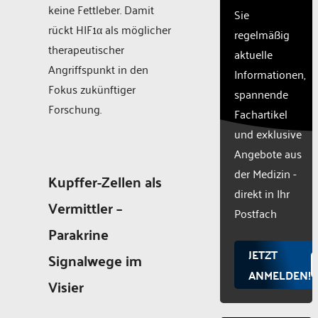
with
keine Fettleber. Damit
Sie
their
rückt HIF1α als möglicher
CMP
regelmäßig
to add
therapeutischer
aktuelle
this
Angriffspunkt in den
Informationen,
content
Fokus zukünftiger
to the
spannende
list of
Forschung.
Fachartikel
technologie
und exklusive
used.
Powered
Angebote aus
by
der Medizin -
Kupffer-Zellen als
Usercentr
direkt in Ihr
Consent
Vermittler –
Manageme
Postfach
Platform
Parakrine
JETZT
Signalwege im
ANMELDEN!
Visier