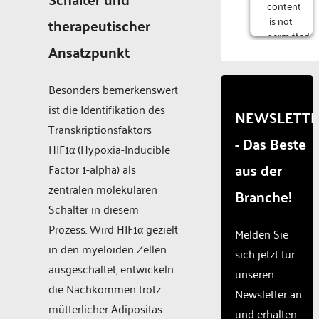
content
is not
therapeutischer
permitted
Ansatzpunkt
to
load
due to
Besonders bemerkenswert
trackers
ist die Identifikation des
that
NEWSLETT
are
Transkriptionsfaktors
- Das Beste
not
HIF1α (Hypoxia-Inducible
disclosed
aus der
Factor 1-alpha) als
to the
visitor.
zentralen molekularen
Branche!
The
Schalter in diesem
website
Prozess. Wird HIF1α gezielt
owner
Melden Sie
needs
in den myeloiden Zellen
sich jetzt für
to
ausgeschaltet, entwickeln
unseren
setup
die Nachkommen trotz
the
Newsletter an
site
mütterlicher Adipositas
und erhalten