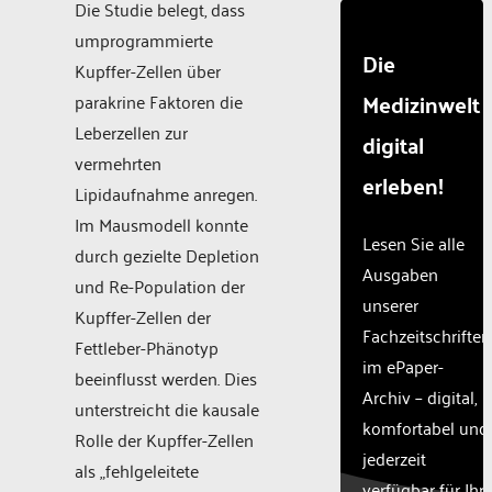
Die Studie belegt, dass
umprogrammierte
Die
Kupffer-Zellen über
Medizinwelt
parakrine Faktoren die
Leberzellen zur
digital
vermehrten
erleben!
Lipidaufnahme anregen.
Im Mausmodell konnte
Lesen Sie alle
durch gezielte Depletion
Ausgaben
und Re-Population der
unserer
Kupffer-Zellen der
Fachzeitschriften
Fettleber-Phänotyp
im ePaper-
beeinflusst werden. Dies
Archiv – digital,
unterstreicht die kausale
komfortabel und
Rolle der Kupffer-Zellen
jederzeit
als „fehlgeleitete
verfügbar für Ihr