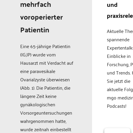
mehrfach
und
praxisrel
voroperierter
Patientin
Aktuelle Th
spannende
Eine 65-jährige Patientin
Expertentalk
(IG,IP) wurde vom
Einblicke in
Hausarzt mit Verdacht auf
Forschung, P
eine paravesikale
und Trends.
Ovarialzyste überwiesen
Sie jetzt die
(Abb. 1). Die Patientin, die
aktuelle Fol
längere Zeit keine
mgo medizi
gynäkologischen
Podcasts!
Vorsorgeuntersuchungen
wahrgenommen hatte,
wurde zeitnah einbestellt