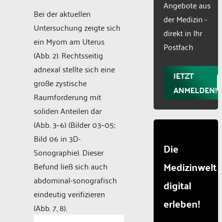
Powered
Angebote aus
Bei der aktuellen
by
der Medizin -
Usercentr
Untersuchung zeigte sich
direkt in Ihr
Consent
ein Myom am Uterus
Manageme
Postfach
(Abb. 2). Rechtsseitig
Platform
adnexal stellte sich eine
JETZT
große zystische
ANMELDEN!
Raumforderung mit
soliden Anteilen dar
(Abb. 3–6) (Bilder 03–05;
Bild 06 in 3D-
Die
Sonographie). Dieser
Medizinwelt
Befund ließ sich auch
abdominal-sonografisch
digital
eindeutig verifizieren
erleben!
(Abb. 7, 8).