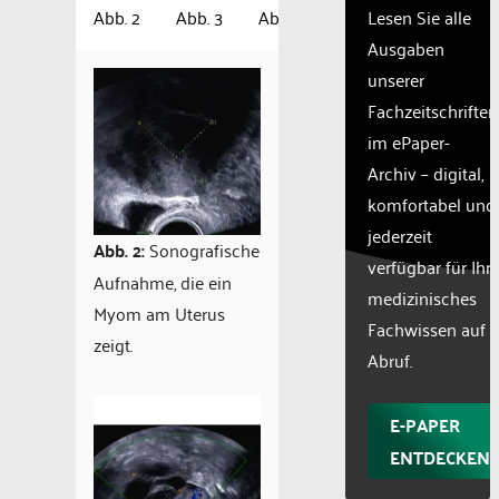
Lesen Sie alle
Abb. 2
Abb. 3
Abb. 4
Abb. 5
Abb. 6
Ausgaben
unserer
Fachzeitschriften
im ePaper-
Archiv – digital,
komfortabel und
jederzeit
Abb. 2:
Sonografische
verfügbar für Ihr
Aufnahme, die ein
medizinisches
Myom am Uterus
Fachwissen auf
zeigt.
Abruf.
E-PAPER
ENTDECKEN