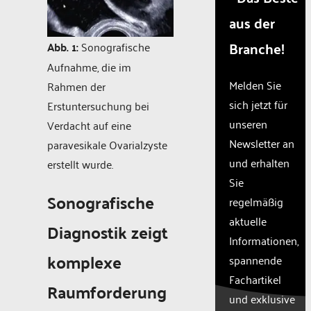
disclosed
aus der
to the
visitor.
Branche!
Abb. 1:
Sonografische
The
Aufnahme, die im
website
owner
Melden Sie
Rahmen der
needs
sich jetzt für
Erstuntersuchung bei
to
unseren
Verdacht auf eine
setup
the
Newsletter an
paravesikale Ovarialzyste
site
und erhalten
erstellt wurde.
with
Sie
their
Sonografische
CMP
regelmäßig
to add
aktuelle
Diagnostik zeigt
this
Informationen,
content
to the
komplexe
spannende
list of
Fachartikel
technologie
Raumforderung
und exklusive
used.