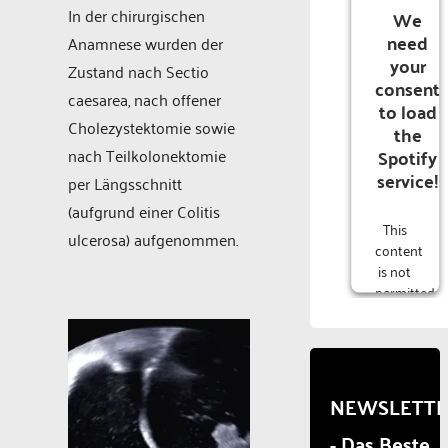
In der chirurgischen
We
need
Anamnese wurden der
your
Zustand nach Sectio
consent
caesarea, nach offener
to load
Cholezystektomie sowie
the
Spotify
nach Teilkolonektomie
service!
per Längsschnitt
(aufgrund einer Colitis
This
ulcerosa) aufgenommen.
content
is not
permitted
to
load
due to
trackers
that
NEWSLETT
are
- Das Beste
not