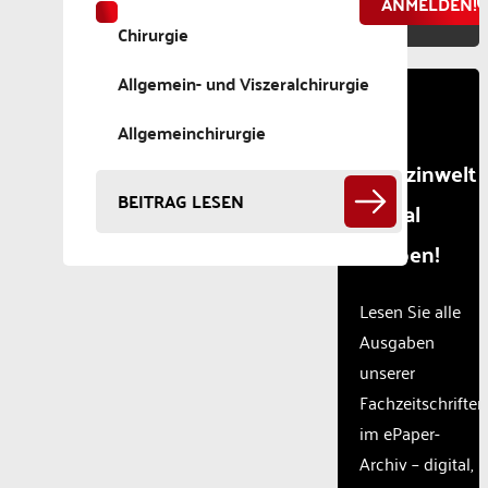
ANMELDEN!
Chirurgie
Allgemein- und Viszeralchirurgie
Die
Allgemeinchirurgie
Medizinwelt
BEITRAG LESEN
digital
erleben!
Lesen Sie alle
Ausgaben
unserer
Fachzeitschriften
im ePaper-
Archiv – digital,