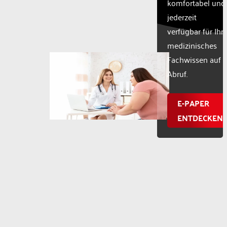
komfortabel und
jederzeit
verfügbar für Ihr
medizinisches
Fachwissen auf
Abruf.
E-PAPER
ENTDECKEN