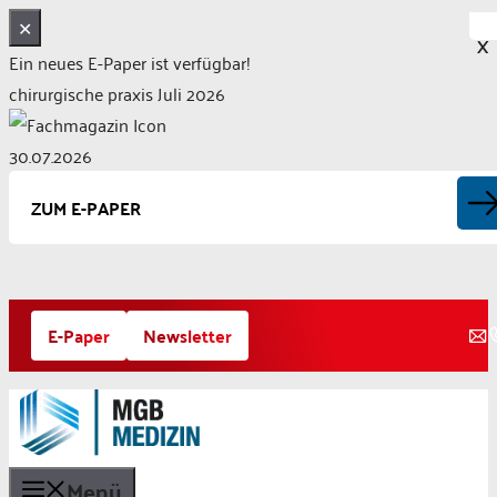
✕
X
Ein neues E-Paper ist verfügbar!
chirurgische praxis Juli 2026
30.07.2026
ZUM E-PAPER
Zum
E-Paper
Newsletter
Inhalt
springen
Menü