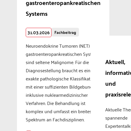
gastroenteropankreatischen
Systems
31.03.2026
Fachbeitrag
Neuroendokrine Tumoren (NET) des
gastroenteropankreatischen Systems
Aktuell,
sind seltene Malignome. Für die
Diagnosestellung braucht es eine
informati
exakte pathologische Klassifikation
und
mit einer suffizienten Bildgebung
praxisrel
inklusive nuklearmedizinischer
Verfahren. Die Behandlung ist
Aktuelle Th
komplex und umfasst ein breites
spannende
Spektrum an Fachdisziplinen.
Expertentalk