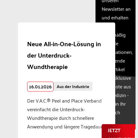
setup
the
Newsletter an
site
und erhalten
with
Sie
their
CMP
regelmäßig
to add
Neue All-in-One-Lösung in
aktuelle
this
Informationen,
content
der Unterdruck-
to the
spannende
Wundtherapie
list of
Fachartikel
technologie
und exklusive
used.
Powered
16.01.2026
Angebote aus
Aus der Industrie
by
der Medizin -
Usercentr
Der V.A.C.® Peel and Place Verband
direkt in Ihr
Consent
vereinfacht die Unterdruck-
Manageme
Postfach
Wundtherapie durch schnellere
Platform
Anwendung und längere Tragedauer.
JETZT