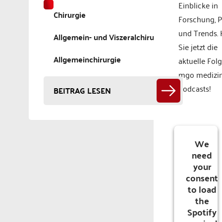
Einblicke in
Chirurgie
Forschung, P
und Trends.
Allgemein- und Viszeralchirurgie
Sie jetzt die
Allgemeinchirurgie
aktuelle Fol
mgo medizi
Podcasts!
BEITRAG LESEN
We
need
your
consent
to load
the
Spotify