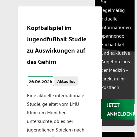
Sie
their
CMP
regelmäßig
to add
aktuelle
this
Kopfballspiel im
Informationen,
content
to the
spannende
Jugendfußball: Studie
list of
Fachartikel
technologie
zu Auswirkungen auf
und exklusive
used.
das Gehirn
Powered
Angebote aus
by
der Medizin -
Usercentr
direkt in Ihr
Consent
26.06.2026
Aktuelles
Manageme
Postfach
Platform
Eine aktuelle internationale
Studie, geleitet vom LMU
JETZT
Klinikum München,
ANMELDEN!
untersuchte, ob es bei
jugendlichen Spielern nach