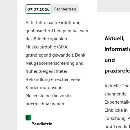
07.07.2026
Fachbeitrag
Acht Jahre nach Einführung
genbasierter Therapien hat sich
Aktuell,
das Bild der spinalen
Muskelatrophie (SMA)
informati
grundlegend gewandelt. Dank
und
Neugeborenenscreening und
praxisrel
früher, zielgerichteter
Behandlung erreichen viele
Aktuelle Th
Kinder motorische
spannende
Meilensteine, die vorab
Expertentalk
unerreichbar waren.
Einblicke in
Forschung, P
Paediatrie
und Trends.