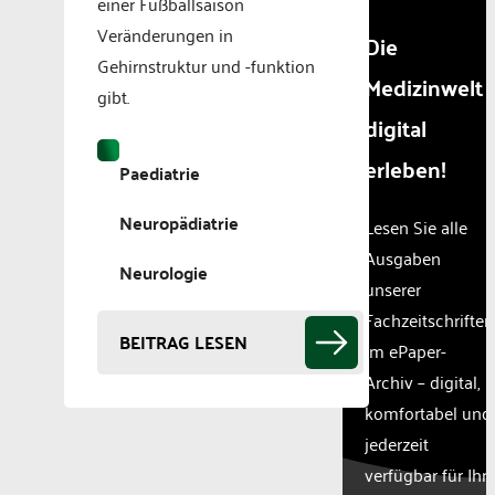
einer Fußballsaison
Veränderungen in
Die
Gehirnstruktur und -funktion
Medizinwelt
gibt.
digital
erleben!
Paediatrie
Neuropädiatrie
Lesen Sie alle
Ausgaben
Neurologie
unserer
Fachzeitschriften
BEITRAG LESEN
im ePaper-
Archiv – digital,
komfortabel und
jederzeit
verfügbar für Ihr