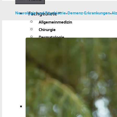
Fachgebiete
Neurologie und Psychiatrie
Demenz-Erkrankungen
Al
»
»
Allgemeinmedizin
Chirurgie
Dermatologie
Diabetologie
Gynäkologie
Kardiologie
Neurologie und Psychiatrie
Onkologie
Ophthalmologie
Pädiatrie
Urologie
Aktuelles
Aktuelles