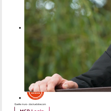
Berufspolitik
Personalia
Panorama
Service
Kongress
Literatur
Aus der Industrie
Videos
Podcast
Veranstaltungen
Zahlen | Daten | Fakten
Quelle: muro - stock.adobe.com
MGB Login