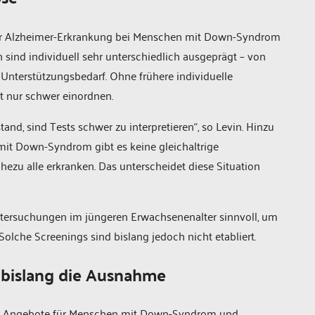
einer Alzheimer-Erkrankung bei Menschen mit Down-Syndrom
 sind individuell sehr unterschiedlich ausgeprägt – von
Unterstützungsbedarf. Ohne frühere individuelle
t nur schwer einordnen.
and, sind Tests schwer zu interpretieren“, so Levin. Hinzu
it Down-Syndrom gibt es keine gleichaltrige
hezu alle erkranken. Das unterscheidet diese Situation
ntersuchungen im jüngeren Erwachsenenalter sinnvoll, um
lche Screenings sind bislang jedoch nicht etabliert.
t bislang die Ausnahme
erte Angebote für Menschen mit Down-Syndrom und