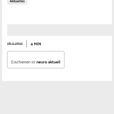
Aktuelles
Neurologie und Psychiatrie
Neurophysiologie
4 MIN
28.11.2022
Erschienen in:
neuro aktuell