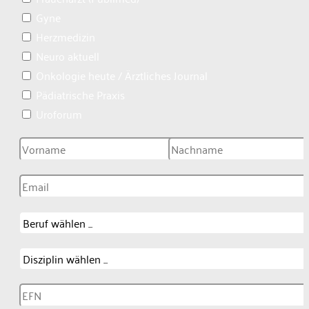
Gyne
Herzmedizin
Neuro aktuell
Onkologie heute / Ärztliches Journal
Pädiatrische Praxis
Uroforum