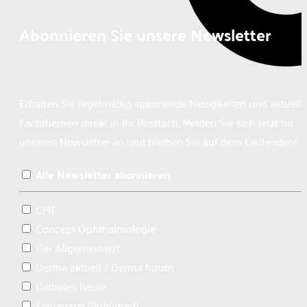
Abonnieren Sie unsere Newsletter
Erhalten Sie regelmäßig spannende Neuigkeiten und aktuelle
Fachthemen direkt in Ihr Postfach. Melden Sie sich jetzt für
unseren Newsletter an und bleiben Sie auf dem Laufenden!
Alle Newsletter abonnieren
CME
Concept Ophthalmologie
Der Allgemeinarzt
Derma aktuell / Derma forum
Diabetes heute
Frauenarzt (Publimed)