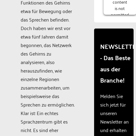
content
Funktionen des Gehirns
is not
etwa für Bewegung oder
permitted
das Sprechen befinden.
to load
due to
Doch haben wir erst vor
trackers
etwa fünf Jahren damit
that are
begonnen, das Netzwerk
NEWSLETT
not
disclosed
des Gehirns zu
- Das Beste
to the
analysieren, also
visitor.
aus der
herauszufinden, wie
The
website
Branche!
einzelne Regionen
owner
zusammenarbeiten, um
needs to
beispielsweise das
Melden Sie
setup the
site with
Sprechen zu ermöglichen.
sich jetzt für
their CMP
Klar ist: Ein echtes
unseren
to add
Sprachzentrum gibt es
Newsletter an
this
content
nicht. Es sind eher
und erhalten
to the list