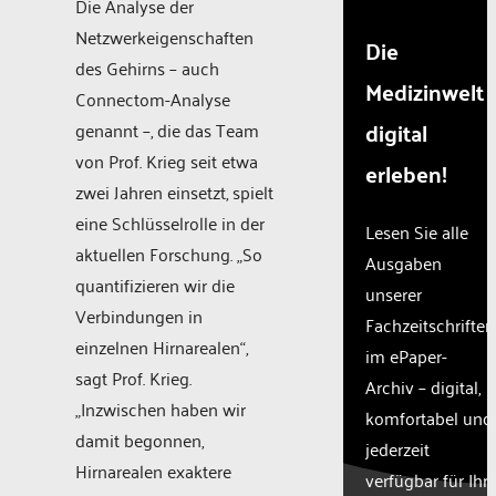
Die Analyse der
Netzwerkeigenschaften
Die
des Gehirns – auch
Medizinwelt
Connectom-Analyse
digital
genannt –, die das Team
von Prof. Krieg seit etwa
erleben!
zwei Jahren einsetzt, spielt
eine Schlüsselrolle in der
Lesen Sie alle
aktuellen Forschung. „So
Ausgaben
quantifizieren wir die
unserer
Verbindungen in
Fachzeitschriften
einzelnen Hirnarealen“,
im ePaper-
sagt Prof. Krieg.
Archiv – digital,
„Inzwischen haben wir
komfortabel und
damit begonnen,
jederzeit
Hirnarealen exaktere
verfügbar für Ihr