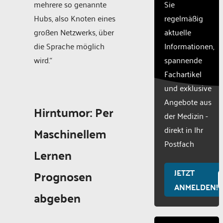
mehrere so genannte
Sie
of
Hubs, also Knoten eines
regelmäßig
technologies
used.
großen Netzwerks, über
aktuelle
Powered
die Sprache möglich
Informationen,
by
wird.“
spannende
Usercentric
Fachartikel
Consent
Managemen
und exklusive
Platform
Angebote aus
Hirntumor: Per
der Medizin -
direkt in Ihr
Maschinellem
Postfach
Lernen
JETZT
Prognosen
ANMELDEN!
abgeben