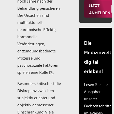
noch Jahre nach der
JETZT
Behandlung persistieren.
ANMELDEN!
Die Ursachen sind
multifaktoriell:
neurotoxische Effekte,
hormonelle
Die
Veränderungen,
entzündungsbedingte
Medizinwelt
Prozesse und
digital
psychosoziale Faktoren
erleben!
spielen eine Rolle [7].
Besonders kritisch ist die
Lesen Sie alle
Diskrepanz zwischen
Ausgaben
subjektiv erlebter und
unserer
objektiv gemessener
Fachzeitschriften
Einschränkung: Viele
im ePaper-