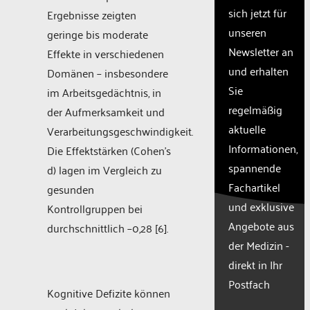
needs
sich jetzt für
Ergebnisse zeigten
to
unseren
setup
geringe bis moderate
the
Newsletter an
Effekte in verschiedenen
site
und erhalten
Domänen – insbesondere
with
Sie
their
im Arbeitsgedächtnis, in
CMP
regelmäßig
der Aufmerksamkeit und
to add
aktuelle
Verarbeitungsgeschwindigkeit.
this
Informationen,
content
Die Effektstärken (Cohen’s
to the
spannende
d) lagen im Vergleich zu
list of
Fachartikel
gesunden
technologie
und exklusive
used.
Kontrollgruppen bei
Powered
Angebote aus
durchschnittlich –0,28 [6].
by
der Medizin -
Usercentr
direkt in Ihr
Consent
Manageme
Postfach
Kognitive Defizite können
Platform