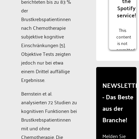
the
berichteten bis zu 83 %
Spotify
der
service!
Brustkrebspatientinnen
nach Chemotherapie
This
subjektive kognitive
content
is not
Einschränkungen [5].
permitted
Objektive Tests zeigten
to
jedoch nur bei etwa
load
due to
einem Drittel auffällige
trackers
Ergebnisse.
that
NEWSLETT
are
Bernstein et al.
- Das Beste
not
disclosed
analysierten 72 Studien zu
aus der
to the
kognitiven Funktionen bei
visitor.
Branche!
Brustkrebspatientinnen
The
website
mit und ohne
owner
Melden Sie
Chemotherapie. Die