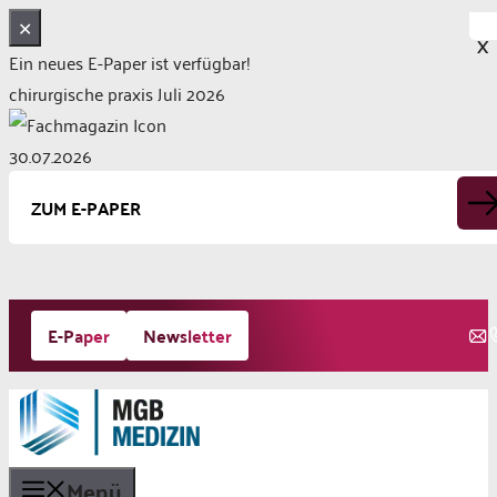
✕
X
Ein neues E-Paper ist verfügbar!
chirurgische praxis Juli 2026
30.07.2026
ZUM E-PAPER
Zum
E-Paper
Newsletter
Inhalt
springen
Menü