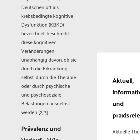
Deutschen oft als
krebsbedingte kognitive
Dysfunktion (KBKD)
bezeichnet, beschreibt
diese kognitiven
Veränderungen
unabhängig davon, ob sie
durch die Erkrankung
selbst, durch die Therapie
Aktuell,
oder durch psychische
informati
und psychosoziale
und
Belastungen ausgelöst
werden [2, 3].
praxisrel
Prävalenz und
Aktuelle Th
Verlauf – Wie
spannende