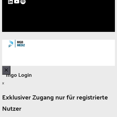
LinkedIn
YouTube
Spotify
mgo Login
Schließen
x
Exklusiver Zugang nur für registrierte
Nutzer