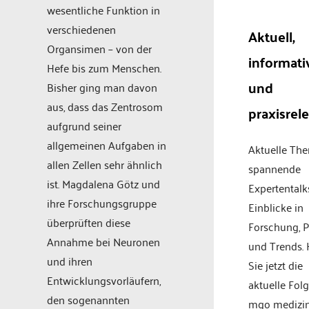
wesentliche Funktion in
verschiedenen
Aktuell,
Organsimen – von der
informati
Hefe bis zum Menschen.
und
Bisher ging man davon
aus, dass das Zentrosom
praxisrel
aufgrund seiner
allgemeinen Aufgaben in
Aktuelle Th
allen Zellen sehr ähnlich
spannende
ist. Magdalena Götz und
Expertentalk
ihre Forschungsgruppe
Einblicke in
überprüften diese
Forschung, P
Annahme bei Neuronen
und Trends.
und ihren
Sie jetzt die
Entwicklungsvorläufern,
aktuelle Fol
den sogenannten
mgo medizi