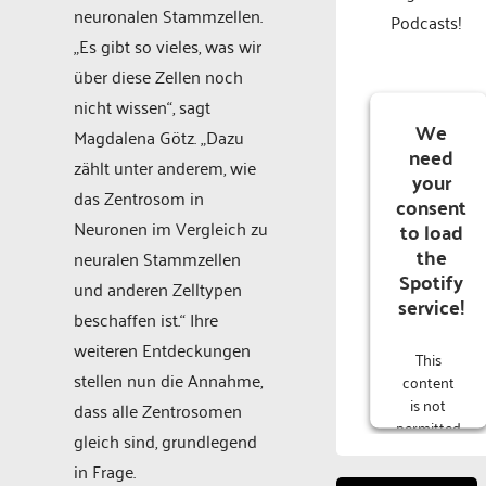
neuronalen Stammzellen.
Podcasts!
„Es gibt so vieles, was wir
über diese Zellen noch
nicht wissen“, sagt
We
Magdalena Götz. „Dazu
need
zählt unter anderem, wie
your
das Zentrosom in
consent
Neuronen im Vergleich zu
to load
the
neuralen Stammzellen
Spotify
und anderen Zelltypen
service!
beschaffen ist.“ Ihre
weiteren Entdeckungen
This
stellen nun die Annahme,
content
is not
dass alle Zentrosomen
permitted
gleich sind, grundlegend
to load
in Frage.
due to