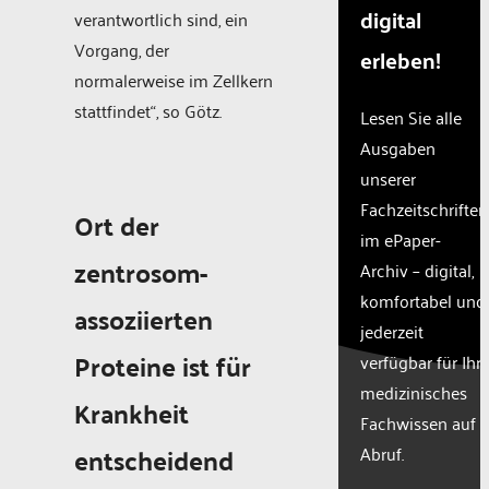
digital
verantwortlich sind, ein
Vorgang, der
erleben!
normalerweise im Zellkern
stattfindet“, so Götz.
Lesen Sie alle
Ausgaben
unserer
Fachzeitschriften
Ort der
im ePaper-
zentrosom-
Archiv – digital,
komfortabel und
assoziierten
jederzeit
Proteine ist für
verfügbar für Ihr
medizinisches
Krankheit
Fachwissen auf
entscheidend
Abruf.