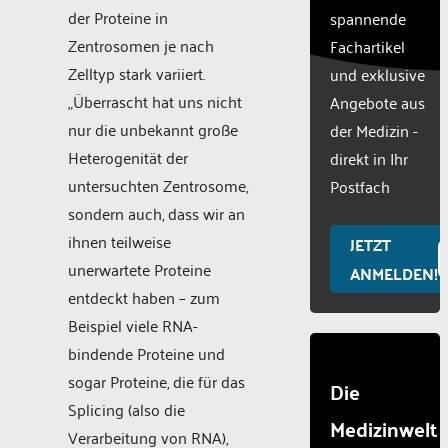
by
der Proteine in
spannende
Usercentric
Zentrosomen je nach
Fachartikel
Consent
Managemen
Zelltyp stark variiert.
und exklusive
Platform
„Überrascht hat uns nicht
Angebote aus
nur die unbekannt große
der Medizin -
Heterogenität der
direkt in Ihr
untersuchten Zentrosome,
Postfach
sondern auch, dass wir an
ihnen teilweise
JETZT
unerwartete Proteine
ANMELDEN!
entdeckt haben – zum
Beispiel viele RNA-
bindende Proteine und
sogar Proteine, die für das
Die
Splicing (also die
Medizinwelt
Verarbeitung von RNA),