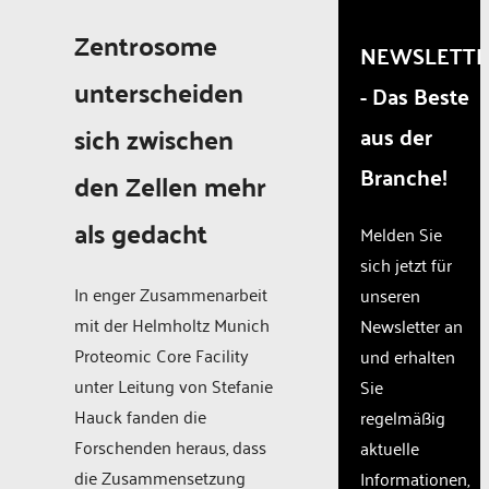
trackers
that are
Zentrosome
NEWSLETT
not
disclosed
unterscheiden
- Das Beste
to the
visitor.
sich zwischen
aus der
The
website
Branche!
den Zellen mehr
owner
needs to
als gedacht
Melden Sie
setup the
site with
sich jetzt für
their CMP
In enger Zusammenarbeit
unseren
to add
mit der Helmholtz Munich
Newsletter an
this
content
Proteomic Core Facility
und erhalten
to the list
unter Leitung von Stefanie
Sie
of
Hauck fanden die
regelmäßig
technologies
used.
Forschenden heraus, dass
aktuelle
Powered
die Zusammensetzung
Informationen,