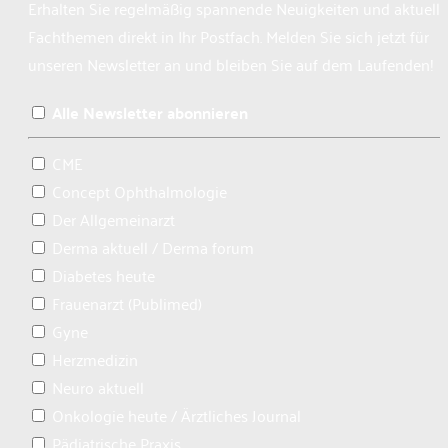
Erhalten Sie regelmäßig spannende Neuigkeiten und aktuelle
Fachthemen direkt in Ihr Postfach. Melden Sie sich jetzt für
unseren Newsletter an und bleiben Sie auf dem Laufenden!
Alle Newsletter abonnieren
CME
Concept Ophthalmologie
Der Allgemeinarzt
Derma aktuell / Derma forum
Diabetes heute
Frauenarzt (Publimed)
Gyne
Herzmedizin
Neuro aktuell
Onkologie heute / Ärztliches Journal
Pädiatrische Praxis