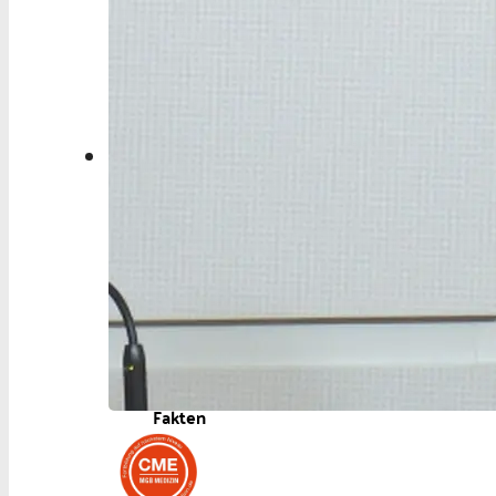
Aktuelles
Berufspolitik
Personalia
Panorama
Service
Kongress
Literatur
Aus der Industrie
Videos
Podcast
Veranstaltungen
Zahlen | Daten |
Fakten