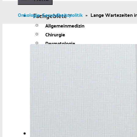
Fachgebiete
Onkologie
Gesundheitspolitik
»
Lange Wartezeiten in
»
Allgemeinmedizin
Chirurgie
Dermatologie
Diabetologie
Gynäkologie
Kardiologie
Neurologie und
Psychiatrie
Onkologie
Ophthalmologie
Pädiatrie
Urologie
Aktuelles