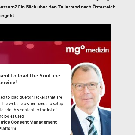
bessern? Ein Blick über den Tellerrand nach Österreich
angeht.
ent to load the Youtube
service!
ted to load due to trackers that are
or. The website owner needs to setup
to add this content to the list of
ologies used.
trics Consent Management
Platform