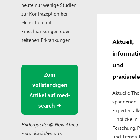
heute nur wenige Studien
zur Kontrazeption bei
Menschen mit
Einschränkungen oder
seltenen Erkrankungen.
Aktuell,
informati
und
Zum
praxisrel
vollständigen
Aktuelle Th
Artikel auf med-
spannende
search ➔
Expertentalk
Einblicke in
Bilderquelle: © New Africa
Forschung, P
– stock.adobe.com;
und Trends.