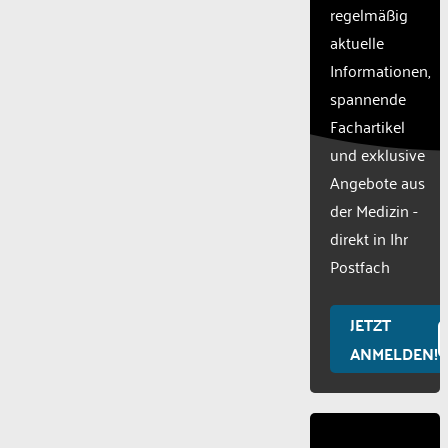
regelmäßig
technologies
used.
aktuelle
Powered
Informationen,
by
spannende
Usercentric
Fachartikel
Consent
Managemen
und exklusive
Platform
Angebote aus
der Medizin -
direkt in Ihr
Postfach
JETZT
ANMELDEN!