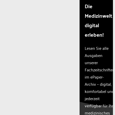
Die
Medizinwelt
digital
erleben!
Lesen Sie alle
Ausgaben
unserer
Fachzeitschriften
im ePaper-
Archiv – digital,
komfortabel und
jederzeit
verfügbar für Ihr
medizinisches