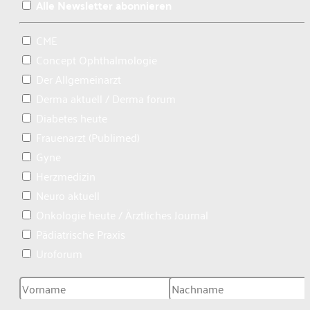
Alle Newsletter abonnieren
CME
Concept Ophthalmologie
Der Allgemeinarzt
Derma aktuell / Derma forum
Diabetes heute
Frauenarzt (Publimed)
Gyne
Herzmedizin
Neuro aktuell
Onkologie heute / Ärztliches Journal
Pädiatrische Praxis
Uroforum