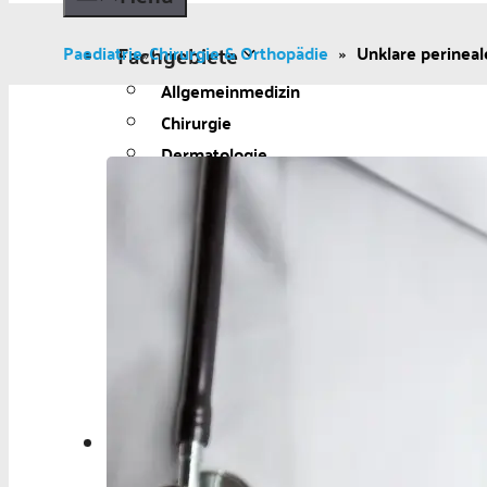
Fachgebiete
Paediatrie
Chirurgie & Orthopädie
»
Unklare perinea
»
Allgemeinmedizin
Chirurgie
Dermatologie
Diabetologie
Gynäkologie
Kardiologie
Neurologie und Psychiatrie
Onkologie
Ophthalmologie
Pädiatrie
Urologie
Aktuelles
Aktuelles