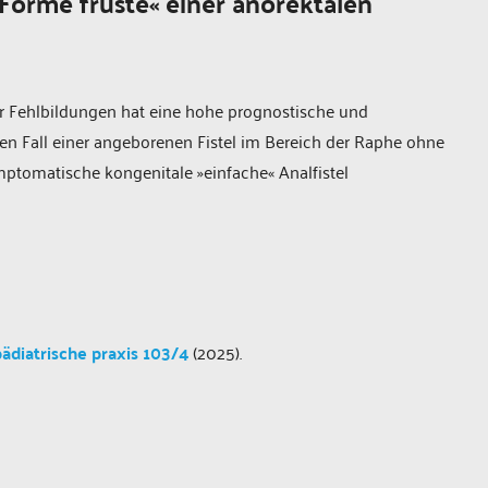
»Forme fruste« einer anorektalen
er Fehlbildungen hat eine hohe prognostische und
den Fall einer angeborenen Fistel im Bereich der Raphe ohne
mptomatische kongenitale »einfache« Analfistel
pädiatrische praxis 103/4
(2025).