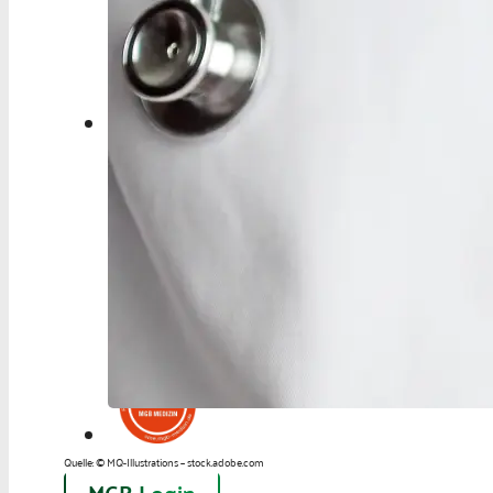
Berufspolitik
Personalia
Panorama
Service
Kongress
Literatur
Aus der Industrie
Videos
Podcast
Veranstaltungen
Zahlen | Daten | Fakten
Quelle: © MQ-Illustrations – stock.adobe.com
MGB Login