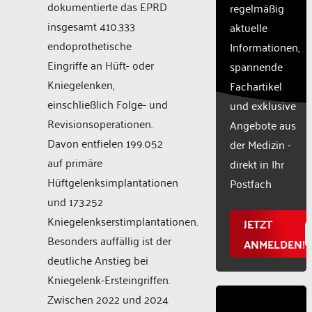
CMP
dokumentierte das EPRD
regelmäßig
to add
insgesamt 410.333
aktuelle
this
endoprothetische
Informationen,
content
to the
Eingriffe an Hüft- oder
spannende
list of
Kniegelenken,
Fachartikel
technologie
einschließlich Folge- und
und exklusive
used.
Revisionsoperationen.
Powered
Angebote aus
by
Davon entfielen 199.052
der Medizin -
Usercentr
auf primäre
direkt in Ihr
Consent
Hüftgelenksimplantationen
Manageme
Postfach
Platform
und 173.252
Kniegelenkserstimplantationen.
JETZT
Besonders auffällig ist der
ANMELDEN!
deutliche Anstieg bei
Kniegelenk-Ersteingriffen.
Zwischen 2022 und 2024