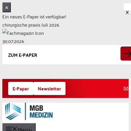
✕
X
Ein neues E-Paper ist verfügbar!
chirurgische praxis Juli 2026
30.07.2026
ZUM E-PAPER
Zum
E-Paper
Newsletter
Inhalt
springen
Menü