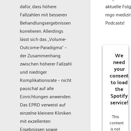
dafür, dass höhere
aktuelle Fol
Fallzahlen mit besseren
mgo medizi
Behandlungsergebnissen
Podcasts!
korrelieren. Allerdings
lässt sich das „Volume-
Outcome-Paradigma“ –
We
der Zusammenhang
need
zwischen höherer Fallzahl
your
und niedriger
consent
Komplikationsrate – nicht
to load
the
pauschal auf alle
Spotify
Einrichtungen anwenden.
service!
Das EPRD verweist auf
einzelne kleinere Kliniken
This
mit exzellenten
content
is not
Ergebnissen sowie