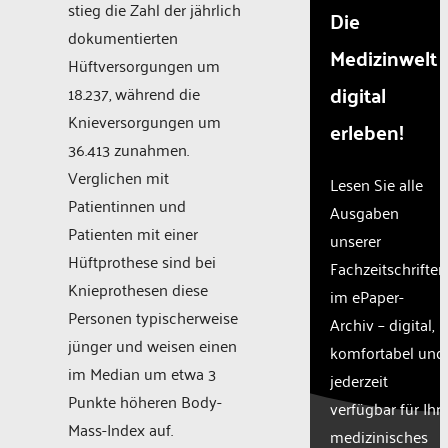
stieg die Zahl der jährlich
Die
dokumentierten
Medizinwelt
Hüftversorgungen um
digital
18.237, während die
Knieversorgungen um
erleben!
36.413 zunahmen.
Verglichen mit
Lesen Sie alle
Patientinnen und
Ausgaben
Patienten mit einer
unserer
Hüftprothese sind bei
Fachzeitschriften
Knieprothesen diese
im ePaper-
Personen typischerweise
Archiv – digital,
jünger und weisen einen
komfortabel und
im Median um etwa 3
jederzeit
Punkte höheren Body-
verfügbar für Ihr
Mass-Index auf.
medizinisches