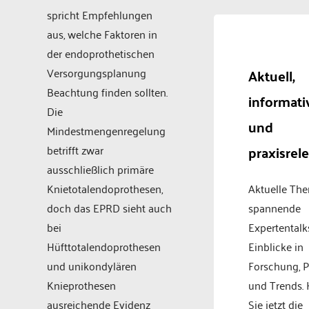
spricht Empfehlungen
aus, welche Faktoren in
der endoprothetischen
Versorgungsplanung
Aktuell,
Beachtung finden sollten.
informati
Die
und
Mindestmengenregelung
praxisrel
betrifft zwar
ausschließlich primäre
Knietotalendoprothesen,
Aktuelle Th
doch das EPRD sieht auch
spannende
bei
Expertentalk
Hüfttotalendoprothesen
Einblicke in
und unikondylären
Forschung, P
Knieprothesen
und Trends.
ausreichende Evidenz
Sie jetzt die