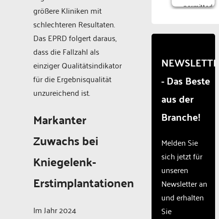
permitted
größere Kliniken mit
to
schlechteren Resultaten.
load
due to
Das EPRD folgert daraus,
trackers
dass die Fallzahl als
that
NEWSLETT
einziger Qualitätsindikator
are
- Das Beste
not
für die Ergebnisqualität
disclosed
unzureichend ist.
aus der
to the
visitor.
Branche!
Markanter
The
website
Zuwachs bei
owner
Melden Sie
needs
sich jetzt für
Kniegelenk-
to
unseren
setup
Erstimplantationen
the
Newsletter an
site
und erhalten
with
Im Jahr 2024
Sie
their