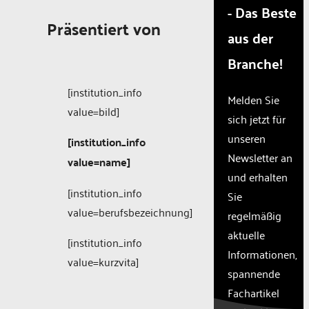
- Das Beste
not
disclosed
Präsentiert von
aus der
to the
visitor.
Branche!
The
website
[institution_info
owner
Melden Sie
needs
value=bild]
sich jetzt für
to
unseren
setup
[institution_info
the
Newsletter an
value=name]
site
und erhalten
with
[institution_info
Sie
their
value=berufsbezeichnung]
CMP
regelmäßig
to add
aktuelle
this
[institution_info
Informationen,
content
value=kurzvita]
to the
spannende
list of
Fachartikel
technologie