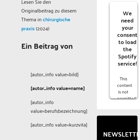
Lesen Sie den
Originalbeitrag zu diesem
We
Thema in
chirurgische
need
your
praxis
(2024)
consent
to load
Ein Beitrag von
the
Spotify
service!
[autor_info value=bild]
This
content
[autor_info value=name]
is not
permitted
[autor_info
to
value=berufsbezeichnung]
load
due to
trackers
[autor_info value=kurzvita]
that
NEWSLETT
are