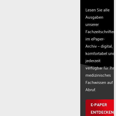
Lesen Sie alle
Ausgaben
unserer
Fachzeitschriften
im ePaper-
Archiv – digital,
komfortabel und
jederzeit
verfügbar für Ihr
medizinisches
Fachwissen auf
Abruf.
E-PAPER
ENTDECKEN