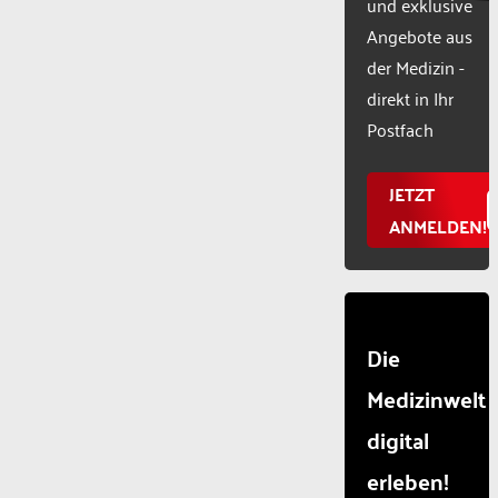
und exklusive
used.
Powered
Angebote aus
by
der Medizin -
Usercentr
direkt in Ihr
Consent
Manageme
Postfach
Platform
JETZT
ANMELDEN!
Die
Medizinwelt
digital
erleben!