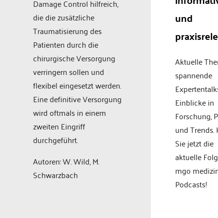
Damage Control hilfreich,
und
die die zusätzliche
Traumatisierung des
praxisrel
Patienten durch die
chirurgische Versorgung
Aktuelle Th
verringern sollen und
spannende
flexibel eingesetzt werden.
Expertentalk
Eine definitive Versorgung
Einblicke in
wird oftmals in einem
Forschung, P
zweiten Eingriff
und Trends.
durchgeführt.
Sie jetzt die
aktuelle Fol
Autoren: W. Wild, M.
mgo medizi
Schwarzbach
Podcasts!