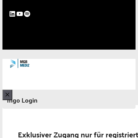
LinkedIn
YouTube
Spotify
mgo Login
Schließen
Exklusiver Zugang nur für registrier