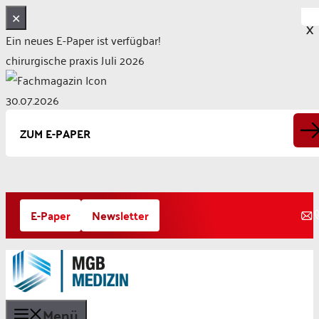
✕
X
Ein neues E-Paper ist verfügbar!
chirurgische praxis Juli 2026
30.07.2026
ZUM E-PAPER
Zum
E-Paper
Newsletter
Inhalt
springen
Menü