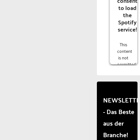
consent
to load
the
Spotify
service!
This
content
is not
permitted
to
load
due to
trackers
that
NEWSLETT
are
- Das Beste
not
disclosed
aus der
to the
visitor.
Branche!
The