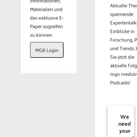
Informationen,
Aktuelle Th
Materialien und
spannende
das exklusive E-
Expertentalk
Paper zugreifen
Einblicke in
zu können.
Forschung, P
und Trends.
MGB Login
Sie jetzt die
aktuelle Fol
mgo medizi
Podcasts!
We
need
your