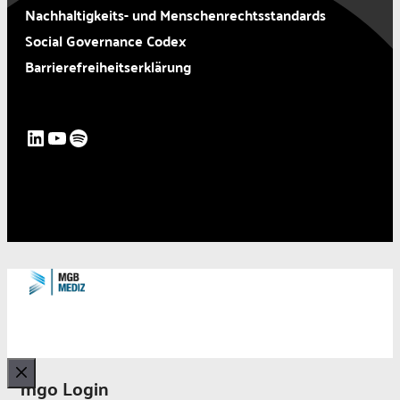
Nachhaltigkeits- und Menschenrechtsstandards
Social Governance Codex
Barrierefreiheitserklärung
LinkedIn
YouTube
Spotify
mgo Login
Schließen