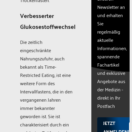
the
Newsletter an
site
Verbesserter
und erhalten
with
Sie
their
Glukosestoffwechsel
CMP
regelmäßig
to add
aktuelle
Die zeitlich
this
Informationen,
content
eingeschränkte
to the
spannende
Nahrungszufuhr, auch
list of
Fachartikel
bekannt als Time-
technologie
und exklusive
used.
Restricted Eating, ist eine
Powered
Angebote aus
weitere Form des
by
der Medizin -
Intervallfastens, die in den
Usercentr
direkt in Ihr
Consent
vergangenen Jahren
Manageme
Postfach
immer bekannter
Platform
geworden ist. Sie ist
JETZT
charakterisiert durch ein
ANMELDEN!