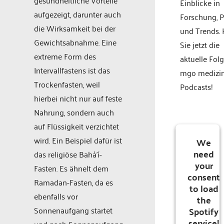
Einblicke in
aufgezeigt, darunter auch
Forschung, P
die Wirksamkeit bei der
und Trends.
Gewichtsabnahme. Eine
Sie jetzt die
extreme Form des
aktuelle Fol
Intervallfastens ist das
mgo medizi
Trockenfasten, weil
Podcasts!
hierbei nicht nur auf feste
Nahrung, sondern auch
auf Flüssigkeit verzichtet
wird. Ein Beispiel dafür ist
We
need
das religiöse Bahá’í-
your
Fasten. Es ähnelt dem
consent
Ramadan-Fasten, da es
to load
ebenfalls vor
the
Spotify
Sonnenaufgang startet
service!
und nach Sonnenaufgang