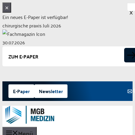
✕
X
Ein neues E-Paper ist verfügbar!
chirurgische praxis Juli 2026
30.07.2026
ZUM E-PAPER
Zum
E-Paper
Newsletter
Inhalt
springen
Menü