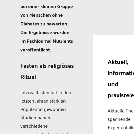
bei einer kleinen Gruppe
von Menschen ohne
Diabetes zu bewerten.
Die Ergebnisse wurden
im Fachjournal Nutrients
veröffentlicht.
Aktuell,
Fasten als religiöses
informati
Ritual
und
Intervallfasten hat in den
praxisrel
letzten Jahren stark an
Popularität gewonnen.
Aktuelle Th
Studien haben
spannende
verschiedene
Expertentalk
gesundheitliche Vorteile