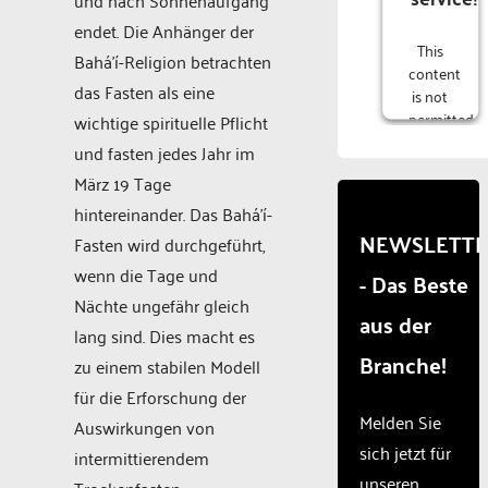
endet. Die Anhänger der
This
Bahá’í-Religion betrachten
content
das Fasten als eine
is not
permitted
wichtige spirituelle Pflicht
to
und fasten jedes Jahr im
load
März 19 Tage
due to
trackers
hintereinander. Das Bahá’í-
that
NEWSLETT
Fasten wird durchgeführt,
are
wenn die Tage und
- Das Beste
not
disclosed
Nächte ungefähr gleich
aus der
to the
lang sind. Dies macht es
visitor.
Branche!
zu einem stabilen Modell
The
website
für die Erforschung der
owner
Melden Sie
Auswirkungen von
needs
sich jetzt für
intermittierendem
to
unseren
setup
Trockenfasten.