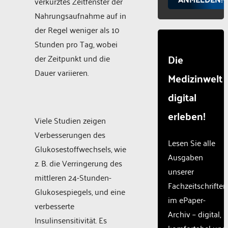
verkürztes Zeitfenster der
Nahrungsaufnahme auf in
der Regel weniger als 10
Stunden pro Tag, wobei
Die
der Zeitpunkt und die
Dauer variieren.
Medizinwelt
digital
erleben!
Viele Studien zeigen
Verbesserungen des
Lesen Sie alle
Glukosestoffwechsels, wie
Ausgaben
z. B. die Verringerung des
unserer
mittleren 24-Stunden-
Fachzeitschriften
Glukosespiegels, und eine
im ePaper-
verbesserte
Archiv – digital,
Insulinsensitivität. Es
komfortabel und