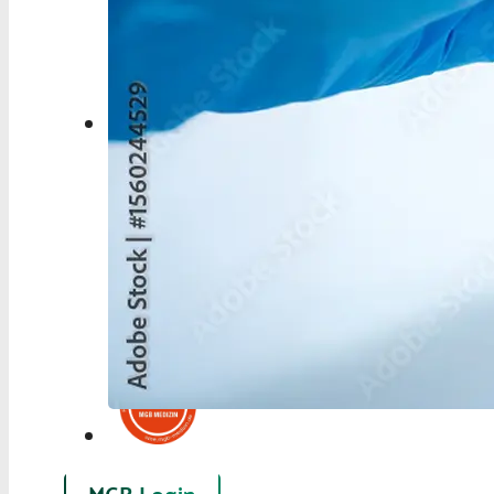
Berufspolitik
Personalia
Panorama
Service
Kongress
Literatur
Aus der Industrie
Videos
Podcast
Veranstaltungen
Zahlen | Daten | Fakten
MGB Login