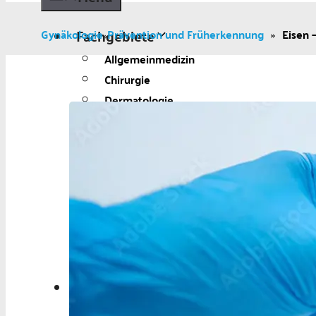
Fachgebiete
Gynäkologie
Prävention und Früherkennung
»
Eisen 
»
Allgemeinmedizin
Chirurgie
Dermatologie
Diabetologie
Gynäkologie
Kardiologie
Neurologie und Psychiatrie
Onkologie
Ophthalmologie
Pädiatrie
Urologie
Aktuelles
Aktuelles