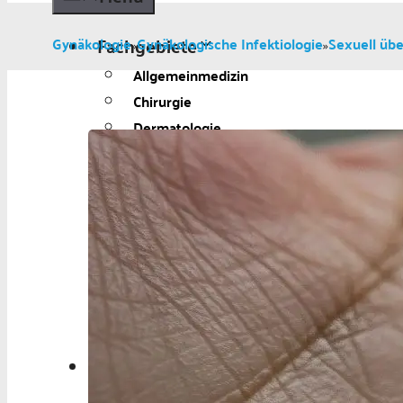
Fachgebiete
Gynäkologie
Gynäkologische Infektiologie
Sexuell üb
»
»
Allgemeinmedizin
Chirurgie
Dermatologie
Diabetologie
Gynäkologie
Kardiologie
Neurologie und Psychiatrie
Onkologie
Ophthalmologie
Pädiatrie
Urologie
Aktuelles
Aktuelles