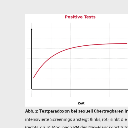
Abb. 1: Testparadoxon bei sexuell übertragbaren I
intensivierte Screenings ansteigt (links, rot), sinkt 
(rechts, grün). Mod. nach PM des Max-Planck-Instituts