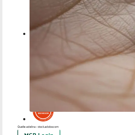
Berufspolitik
Personalia
Panorama
Service
Kongress
Literatur
Aus der Industrie
Videos
Podcast
Veranstaltungen
Zahlen | Daten | Fakten
Quelle: adelina - stock.adobe.com
MGB Login