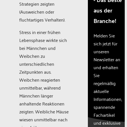
to the
Strategien zeigten
visitor.
aus der
(Ausweichen oder
The
website
Branche!
fluchtartiges Verhalten).
owner
needs to
Stress in einer frühen
Melden Sie
setup the
Lebensphase wirkte sich
site with
sich jetzt für
bei Männchen und
their CMP
unseren
to add
Weibchen zu
Newsletter an
this
unterschiedlichen
content
und erhalten
Zeitpunkten aus.
to the list
Sie
of
Weibchen reagierten
regelmäßig
technologies
unmittelbar, während
used.
aktuelle
Männchen länger
Powered
Informationen,
anhaltende Reaktionen
by
spannende
Usercentric
zeigten. Weibliche Mäuse
Fachartikel
Consent
wiesen unmittelbar nach
Managemen
und exklusive
Platform