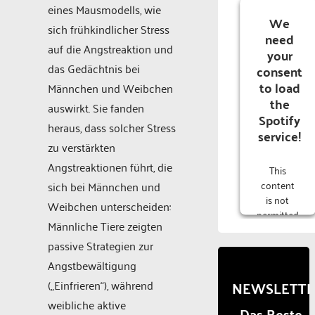
eines Mausmodells, wie
We
sich frühkindlicher Stress
need
auf die Angstreaktion und
your
das Gedächtnis bei
consent
to load
Männchen und Weibchen
the
auswirkt. Sie fanden
Spotify
heraus, dass solcher Stress
service!
zu verstärkten
Angstreaktionen führt, die
This
content
sich bei Männchen und
is not
Weibchen unterscheiden:
permitted
Männliche Tiere zeigten
to load
due to
passive Strategien zur
trackers
Angstbewältigung
that are
(„Einfrieren“), während
NEWSLETT
not
disclosed
weibliche aktive
- Das Beste