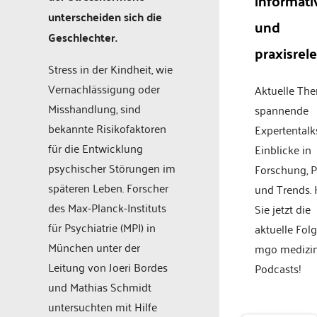
informati
unterscheiden sich die
und
Geschlechter.
praxisrel
Stress in der Kindheit, wie
Vernachlässigung oder
Aktuelle Th
Misshandlung, sind
spannende
bekannte Risikofaktoren
Expertentalk
für die Entwicklung
Einblicke in
psychischer Störungen im
Forschung, P
späteren Leben. Forscher
und Trends.
des Max-Planck-Instituts
Sie jetzt die
für Psychiatrie (MPI) in
aktuelle Fol
München unter der
mgo medizi
Leitung von Joeri Bordes
Podcasts!
und Mathias Schmidt
untersuchten mit Hilfe