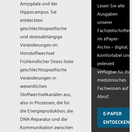
Amygdala und der
Lesen Sie alle
Hippocampus. Sie
Ausgaben
entdeckten
unserer
geschlechtsspezifische
Fachzeitschriften
und stressabhängige
im ePaper-
Veränderungen im
Archiv – digital,
Hirnstoffwechsel:
komfortabel und
Frühkindlicher Stress löste
jederzeit
geschlechtsspezifische
verfügbar für Ihr
Veränderungen in
medizinisches
wesentlichen
Fachwissen auf
Stoffwechselkanälen aus,
Abruf.
also in Prozessen, die für
die Energieproduktion, die
E-PAPER
DNA-Reparatur und die
ENTDECKEN
Kommunikation zwischen