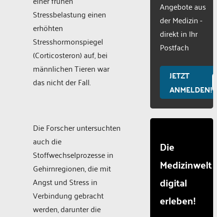
einer frühen
Angebote aus
Stressbelastung einen
der Medizin -
erhöhten
direkt in Ihr
Stresshormonspiegel
Postfach
(Corticosteron) auf, bei
männlichen Tieren war
JETZT
das nicht der Fall.
ANMELDEN!
Die Forscher untersuchten
auch die
Die
Stoffwechselprozesse in
Medizinwelt
Gehirnregionen, die mit
digital
Angst und Stress in
Verbindung gebracht
erleben!
werden, darunter die