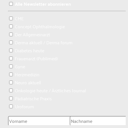
Alle Newsletter abonnieren
CME
Concept Ophthalmologie
Der Allgemeinarzt
Derma aktuell / Derma forum
Diabetes heute
Frauenarzt (Publimed)
Gyne
Herzmedizin
Neuro aktuell
Onkologie heute / Ärztliches Journal
Pädiatrische Praxis
Uroforum