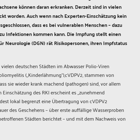
achsene können daran erkranken. Derzeit sind in vielen
ckt worden. Auch wenn nach Experten-Einschätzung kein
usgeschlossen, dass es bei vulnerablen Menschen – dazu
zu Infektionen kommen kann. Die Impfung stellt einen
für Neurologie (DGN) rät Risikopersonen, ihren Impfstatus
in vielen deutschen Städten im Abwasser Polio-Viren
oliomyelitis („Kinderlähmung“),cVDPV2, stammen von
 dass sie wieder krank machend (pathogen) sind, vor allem
 Einschätzung des RKI erscheint es „zunehmend
ndest lokal begrenzt eine Übertragung von cVDPV2
 Dauer des Geschehens – über erste auffällige Wasserproben
betroffenen Städten berichtet – und mit dem Nachweis von