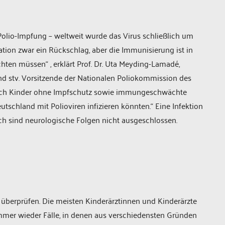
Polio-Impfung – weltweit wurde das Virus schließlich um
uation zwar ein Rückschlag, aber die Immunisierung ist in
ten müssen“ , erklärt Prof. Dr. Uta Meyding-Lamadé,
d stv. Vorsitzende der Nationalen Poliokommission des
 sich Kinder ohne Impfschutz sowie immungeschwächte
schland mit Polioviren infizieren könnten.“ Eine Infektion
ch sind neurologische Folgen nicht ausgeschlossen.
 überprüfen. Die meisten Kinderärztinnen und Kinderärzte
immer wieder Fälle, in denen aus verschiedensten Gründen