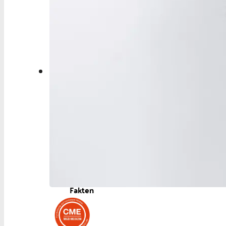
Aktuelles
Berufspolitik
Personalia
Panorama
Service
Kongress
Literatur
Aus der Industrie
Videos
Podcast
Veranstaltungen
Zahlen | Daten |
Fakten