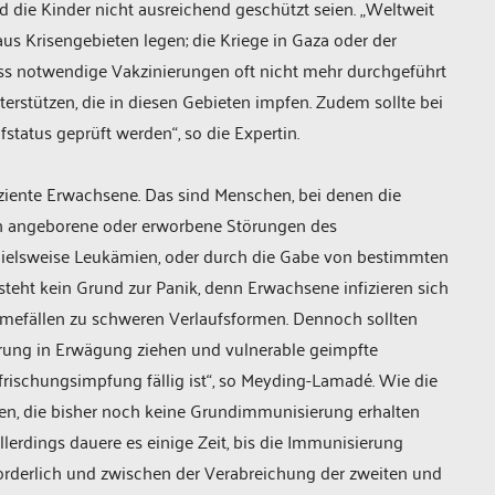
ie Kinder nicht ausreichend geschützt seien. „Weltweit
s Krisengebieten legen; die Kriege in Gaza oder der
ass notwendige Vakzinierungen oft nicht mehr durchgeführt
erstützen, die in diesen Gebieten impfen. Zudem sollte bei
status geprüft werden“, so die Expertin.
iente Erwachsene. Das sind Menschen, bei denen die
ch angeborene oder erworbene Störungen des
ielsweise Leukämien, oder durch die Gabe von bestimmten
teht kein Grund zur Panik, denn Erwachsene infizieren sich
hmefällen zu schweren Verlaufsformen. Dennoch sollten
erung in Erwägung ziehen und vulnerable geimpfte
frischungsimpfung fällig ist“, so Meyding-Lamadé. Wie die
en, die bisher noch keine Grundimmunisierung erhalten
lerdings dauere es einige Zeit, bis die Immunisierung
forderlich und zwischen der Verabreichung der zweiten und