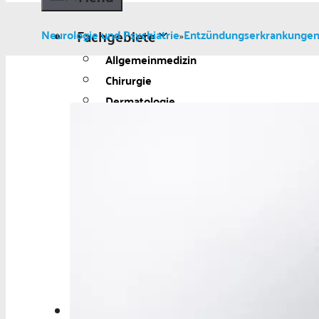
Fachgebiete
Neurologie und Psychiatrie
Entzündungserkrankunge
»
Allgemeinmedizin
Chirurgie
Dermatologie
Diabetologie
Gynäkologie
Kardiologie
Neurologie und
Psychiatrie
Onkologie
Ophthalmologie
Pädiatrie
Urologie
Aktuelles