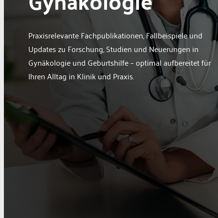
Gynäkologie
Berufspolitik
Personalia
Praxisrelevante Fachpublikationen, Fallbeispiele und
Panorama
Updates zu Forschung, Studien und Neuerungen in
Service
Gynäkologie und Geburtshilfe – optimal aufbereitet für
Kongress
Ihren Alltag in Klinik und Praxis.
Literatur
Aus der Industrie
Videos
Podcast
Veranstaltungen
Zahlen | Daten | Fakten
MGB Login